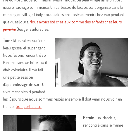
naturel sauvage et immense. Un barbecue de locaux était organisé dans le
camping du village. Lindy nous a alors proposés de venir chez eux pendant
quelques jours.
Nous avons été chez eux comme des enfants chez leurs
parents.
Des gens adorables.
Tom
: l’Australien, surfeur,
beau gosse, et super gentil.
Nous l’avons rencontré au
Panama dans un hôtel où il
était volontaire. Il m’a fait
une petite session
d’apprentissage de surf. On
a vraiment bien ri pendant
les 15 jours que nous sommes restés ensemble. Il doit venir nous voir en
France.
Son portrait ici.
Bernie
: un Irlandais,
rencontré dans le même