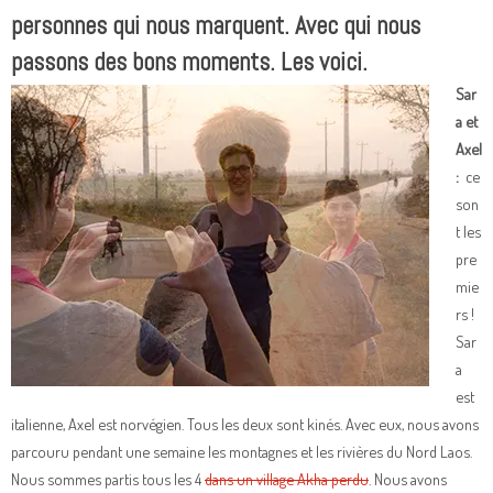
personnes qui nous marquent. Avec qui nous
passons des bons moments. Les voici.
Sar
a et
Axel
:
ce
son
t les
pre
mie
rs !
Sar
a
est
italienne, Axel est norvégien. Tous les deux sont kinés. Avec eux, nous avons
parcouru pendant une semaine les montagnes et les rivières du Nord Laos.
Nous sommes partis tous les 4
dans un village Akha perdu
. Nous avons