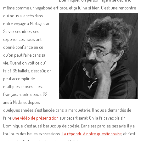
même comme un vagabond efficace, et ça lui va si bien.
C’est une rencontre
qui nous a lancés dans
notre voyage à Madagascar.
Sa vie, ses idées, ses
expériences nous ont
donné confiance en ce
qu’on peut faire dans sa
vie. Quand on voit ce qu’il
fait à 65 ballets, c’est sûr, on
peut accomplir de
multiples choses. Il est
français, habite depuis 22
ans à Mada, et depuis
quelques années s’est lancée dans la marqueterie. Il nous a demandés de
faire
une vidéo de présentation
sur cet artisanat. On l’a fait avec plaisir.
Dominique, c’est aussi beaucoup de poésie. Dans ses paroles, ses avis, il y a
toujours des belles expressions.
Il a répondu à notre questionnaire
, et c’est