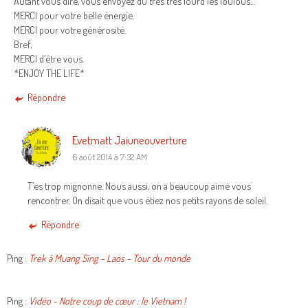
Autant vous dire, vous envoyez du très très lourd les loulous…
MERCI pour votre belle énergie.
MERCI pour votre générosité.
Bref,
MERCI d’être vous.
*ENJOY THE LIFE*
Répondre
Evetmatt Jaiuneouverture
6 août 2014 à 7:32 AM
T’es trop mignonne. Nous aussi, on a beaucoup aimé vous
rencontrer. On disait que vous étiez nos petits rayons de soleil.
Répondre
Ping :
Trek à Muang Sing - Laos - Tour du monde
Ping :
Vidéo - Notre coup de cœur : le Vietnam !