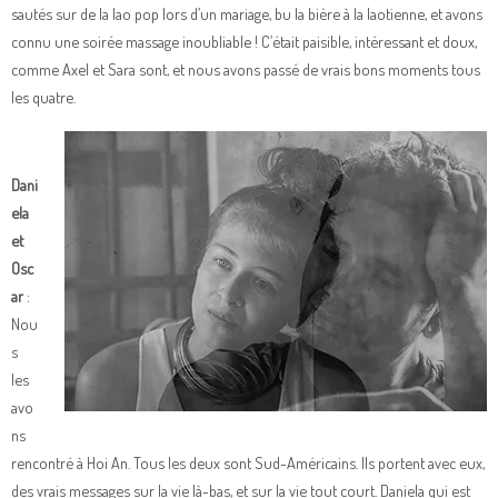
sautés sur de la lao pop lors d’un mariage, bu la bière à la laotienne, et avons
connu une soirée massage inoubliable ! C’était paisible, intéressant et doux,
comme Axel et Sara sont, et nous avons passé de vrais bons moments tous
les quatre.
Dani
ela
et
Osc
ar
:
Nou
s
les
avo
ns
rencontré à Hoi An. Tous les deux sont Sud-Américains. Ils portent avec eux,
des vrais messages sur la vie là-bas, et sur la vie tout court. Daniela qui est