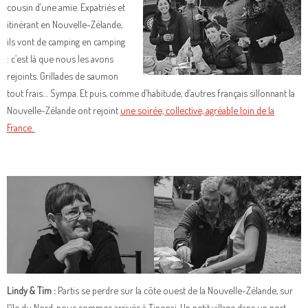
cousin d’une amie. Expatriés et
itinérant en Nouvelle-Zélande,
ils vont de camping en camping
: c’est là que nous les avons
rejoints. Grillades de saumon
tout frais… Sympa. Et puis, comme d’habitude, d’autres français sillonnant la
Nouvelle-Zélande ont rejoint
une soirée, collective, agréable loin de la
France.
Lin
dy & Tim :
Partis se perdre sur la côte ouest de la Nouvelle-Zélande, sur
l’île du Nord, nous sommes arrivés à Tinopai. Un petit village dans un port