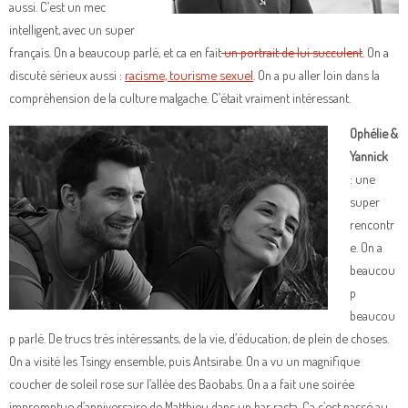
aussi. C’est un mec
intelligent, avec un super
français. On a beaucoup parlé, et ca en fait
un portrait de lui succulent
. On a
discuté sérieux aussi :
racisme, tourisme sexuel
. On a pu aller loin dans la
compréhension de la culture malgache. C’était vraiment intéressant.
Ophélie &
Yannick
: une
super
rencontr
e. On a
beaucou
p
beaucou
p parlé. De trucs très intéressants, de la vie, d’éducation, de plein de choses.
On a visité les Tsingy ensemble, puis Antsirabe. On a vu un magnifique
coucher de soleil rose sur l’allée des Baobabs. On a a fait une soirée
impromptue d’anniversaire de Matthieu dans un bar rasta. Ca c’est passé au