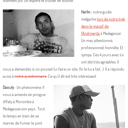
vraiment joli. On espère le croiser en Bolivie.
Harlin :
notre guide
malgache
lors de notre trek
dans le massif de
l’Andringrita
à Madagascar.
Un mec attentionné,
professionnel, honnête. Et
sympa. Ces 4 jours avec lui
ont été très agréables. Il
nous a demandés si on pouvait lui faire un site. On le lui a fait. :). Il a répondu
aussi à
notre questionnaire
. Ce qu’il dit est très intéressant.
Daouly
: Un phénomène. Il
nous a amenés en pirogue
d’Ifaty à Morombe à
Madagascar,son pays. Tout
le temps en train de se
marrer, de fumer le joint