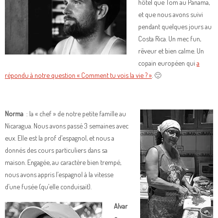
hôtel que Tom au Panama,
et que nous avons suivi
pendant quelques jours au
Costa Rica. Un mec fun,
rêveur et bien calme. Un
copain européen qui
a
répondu à notre question « Comment tu vois la vie ? »
. 🙂
Norma
: la « chef » de notre petite famille au
Nicaragua. Nous avons passé 3 semaines avec
eux. Elle est la prof d’espagnol, et nous a
donnés des cours particuliers dans sa
maison. Engagée, au caractère bien trempé,
nous avons appris l’espagnol à la vitesse
d’une fusée (qu’elle conduisait).
Alvar
o
: