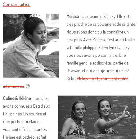
Son portrait ici.
Melissa
: la cousine de Jacky. Elle est
très proche de sa cousine et de sa tante.
Nous avons donc pu la connaître un
peu plus. Avec Melissa, c’est aussi toute
la famille philippine d’Evelyn et Jacky
que nous avons pu connaître. Une
famille gentille et discrète, partie de
Palawan, et qui vit aujourd’hui unie à
Cebu.
Melissa s’est soumise à notre
interview ici
. 🙂
Coline & Hélène
: nous les
avons connues à Batad aux
Philippines. Un sourire et
une pêche qui étaient
vraiment rafraîchissantes !
Hélène est osthéo, et fait