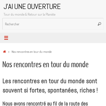
Passer
J'AI UNE OUVERTURE
au
Tour du monde & Retour sur la Planète
contenu
R
Reche
p
:
Accueil
Nos rencontres en tour du monde
Nos rencontres en tour du monde
Les rencontres en tour du monde sont
souvent si fortes, spontanées, riches !
Nous avons rencontré au fil de la route des