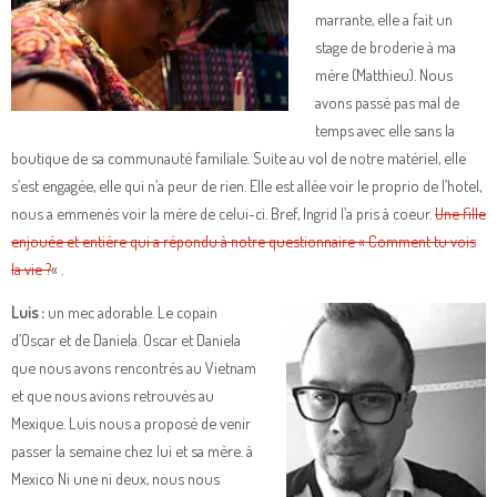
marrante, elle a fait un
stage de broderie à ma
mère (Matthieu). Nous
avons passé pas mal de
temps avec elle sans la
boutique de sa communauté familiale. Suite au vol de notre matériel, elle
s’est engagée, elle qui n’a peur de rien. Elle est allée voir le proprio de l’hotel,
nous a emmenés voir la mère de celui-ci. Bref, Ingrid l’a pris à coeur.
Une fille
enjouée et entière qui a répondu à notre questionnaire « Comment tu vois
la vie ?
« .
Luis :
un mec adorable. Le copain
d’Oscar et de Daniela. Oscar et Daniela
que nous avons rencontrés au Vietnam
et que nous avions retrouvés au
Mexique. Luis nous a proposé de venir
passer la semaine chez lui et sa mère. à
Mexico Ni une ni deux, nous nous