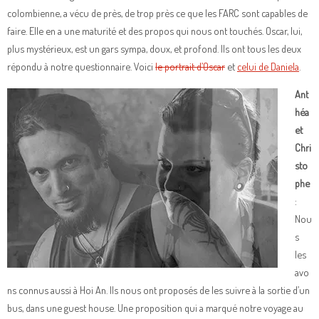
colombienne, a vécu de près, de trop près ce que les FARC sont capables de
faire. Elle en a une maturité et des propos qui nous ont touchés. Oscar, lui,
plus mystérieux, est un gars sympa, doux, et profond. Ils ont tous les deux
répondu à notre questionnaire. Voici
le portrait d’Oscar
et
celui de Daniela
.
Ant
héa
et
Chri
sto
phe
:
Nou
s
les
avo
ns connus aussi à Hoi An. Ils nous ont proposés de les suivre à la sortie d’un
bus, dans une guest house. Une proposition qui a marqué notre voyage au