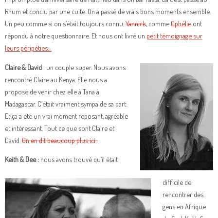
Rhum et conclu par une cuite. On a passé de vrais bons moments ensemble.
Un peu comme si on s’était toujours connu.
Yannick
, comme
Ophélie
ont
répondu à notre questionnaire. Et nous ont livré un
petit témoignage sur
leurs péripéties…
Claire & David
: un couple super. Nous avons
rencontré Claire au Kenya. Elle nous a
proposé de venir chez elle à Tana à
Madagascar. C’était vraiment sympa de sa part.
Et ça a été un vrai moment reposant, agréable
et intéressant. Tout ce que sont Claire et
David.
On en dit beaucoup plus ici.
Keith & Dee :
nous avons trouvé qu’il était
difficile de
rencontrer des
gens en Afrique