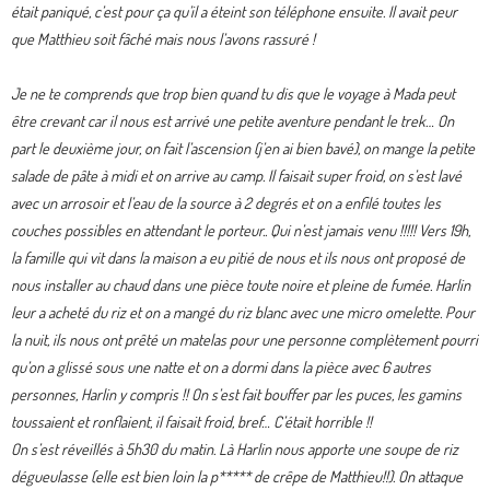
était paniqué, c’est pour ça qu’il a éteint son téléphone ensuite. Il avait peur
que Matthieu soit fâché mais nous l’avons rassuré !
Je ne te comprends que trop bien quand tu dis que le voyage à Mada peut
être crevant car il nous est arrivé une petite aventure pendant le trek… On
part le deuxième jour, on fait l’ascension (j’en ai bien bavé), on mange la petite
salade de pâte à midi et on arrive au camp. Il faisait super froid, on s’est lavé
avec un arrosoir et l’eau de la source à 2 degrés et on a enfilé toutes les
couches possibles en attendant le porteur.. Qui n’est jamais venu !!!!! Vers 19h,
la famille qui vit dans la maison a eu pitié de nous et ils nous ont proposé de
nous installer au chaud dans une pièce toute noire et pleine de fumée. Harlin
leur a acheté du riz et on a mangé du riz blanc avec une micro omelette. Pour
la nuit, ils nous ont prêté un matelas pour une personne complètement pourri
qu’on a glissé sous une natte et on a dormi dans la pièce avec 6 autres
personnes, Harlin y compris !! On s’est fait bouffer par les puces, les gamins
toussaient et ronflaient, il faisait froid, bref… C’était horrible !!
On s’est réveillés à 5h30 du matin. Là Harlin nous apporte une soupe de riz
dégueulasse (elle est bien loin la p***** de crêpe de Matthieu!!). On attaque