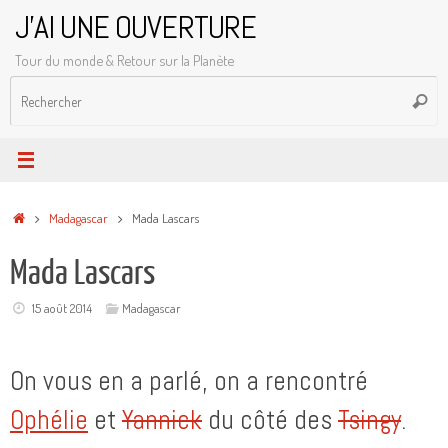
Passer
J'AI UNE OUVERTURE
au
Tour du monde & Retour sur la Planète
contenu
R
Reche
p
:
Accueil
Madagascar
Mada Lascars
Mada Lascars
15 août 2014
Madagascar
On vous en a parlé, on a rencontré
Ophélie
et
Yannick
du côté des
Tsingy
.