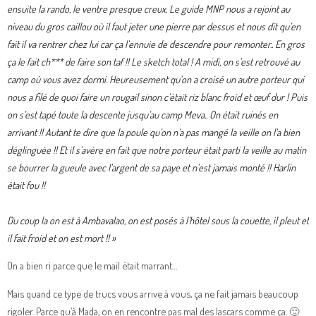
ensuite la rando, le ventre presque creux. Le guide MNP nous a rejoint au
niveau du gros caillou où il faut jeter une pierre par dessus et nous dit qu’en
fait il va rentrer chez lui car ça l’ennuie de descendre pour remonter.. En gros
ça le fait ch*** de faire son taf !! Le sketch total ! A midi, on s’est retrouvé au
camp où vous avez dormi. Heureusement qu’on a croisé un autre porteur qui
nous a filé de quoi faire un rougail sinon c’était riz blanc froid et œuf dur ! Puis
on s’est tapé toute la descente jusqu’au camp Meva.. On était ruinés en
arrivant !! Autant te dire que la poule qu’on n’a pas mangé la veille on l’a bien
déglinguée !! Et il s’avère en fait que notre porteur était parti la veille au matin
se bourrer la gueule avec l’argent de sa paye et n’est jamais monté !! Harlin
était fou !!
Du coup la on est à Ambavalao, on est posés à l’hôtel sous la couette, il pleut et
il fait froid et on est mort !! »
On a bien ri parce que le mail était marrant…
Mais quand ce type de trucs vous arrive à vous, ça ne fait jamais beaucoup
rigoler. Parce qu’à Mada, on en rencontre pas mal des lascars comme ça. 🙂