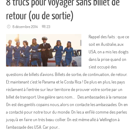
8 trucs pour voyager sans billet de
retour (ou de sortie)
8 décembre 2014
23
Rappel des faits : que ce
soit en Australie, aux
USA, on a mis les doigts
dans la prise quand on
s’est occupé des
questions de billets d’avions. Billets de sortie, de continuation, de retour.
Et maintenant c’est le Panama et le Costa Rica ! De plus en plus, les pays
réclament à l’entrée sur leur territoire de prouver votre sortie par un
billet de transport. Une galère sans nom… Des ambassades à la ramasse
On est des gentils copains nous, alors on contacte les ambassades. On en
a contacté pour notre tour du monde. On les a enfilé comme des perles
jusqu’à en faire un très beau collier. On est même allé à Wellington à
l’ambassade des USA. Car pour…