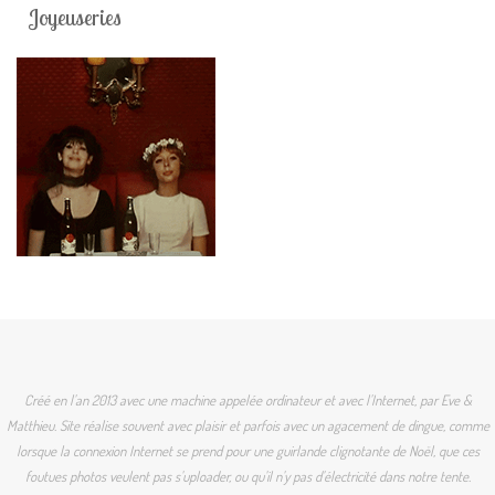
Joyeuseries
Créé en l'an 2013 avec une machine appelée ordinateur et avec l'Internet, par Eve &
Matthieu. Site réalise souvent avec plaisir et parfois avec un agacement de dingue, comme
lorsque la connexion Internet se prend pour une guirlande clignotante de Noël, que ces
foutues photos veulent pas s'uploader, ou qu'il n'y pas d'électricité dans notre tente.