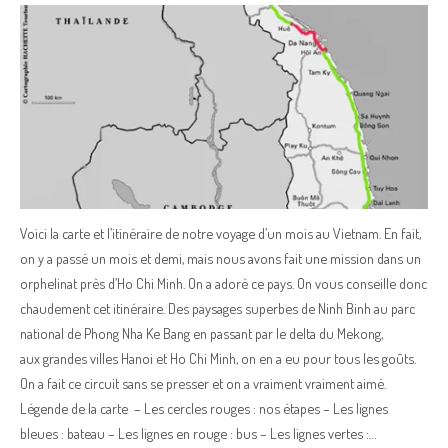
Voici la carte et l’itinéraire de notre voyage d’un mois au Vietnam. En fait,
on y a passé un mois et demi, mais nous avons fait une mission dans un
orphelinat près d’Ho Chi Minh. On a adoré ce pays. On vous conseille donc
chaudement cet itinéraire. Des paysages superbes de Ninh Binh au parc
national de Phong Nha Ke Bang en passant par le delta du Mekong,
aux grandes villes Hanoi et Ho Chi Minh, on en a eu pour tous les goûts.
On a fait ce circuit sans se presser et on a vraiment vraiment aimé.
Légende de la carte – Les cercles rouges : nos étapes – Les lignes
bleues : bateau – Les lignes en rouge : bus – Les lignes vertes :…