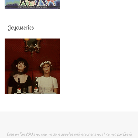
Joyeuseries
Créé en l'an 2013 avec une machine appelée ordinateur et avec l'Internet, par Eve &