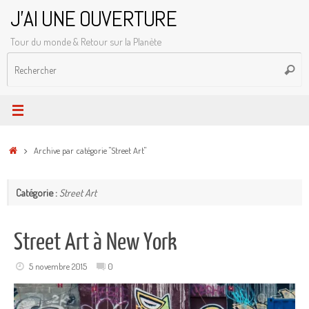
Passer
J'AI UNE OUVERTURE
au
Tour du monde & Retour sur la Planète
contenu
R
Reche
p
:
Accueil
Archive par catégorie "Street Art"
Catégorie :
Street Art
Street Art à New York
5 novembre 2015
0