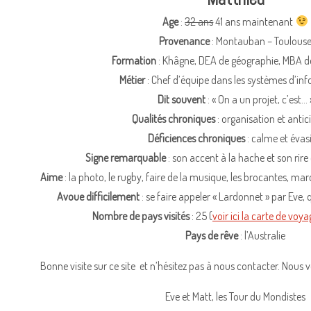
Age
:
32 ans
41 ans maintenant
Provenance
: Montauban – Toulous
Formation
: Khâgne, DEA de géographie, MBA de
Métier
: Chef d’équipe dans les systèmes d’in
Dit souvent
: « On a un projet, c’est… 
Qualités chroniques
: organisation et antic
Déficiences chroniques
: calme et évas
Signe remarquable
: son accent à la hache et son rire
Aime
: la photo, le rugby, faire de la musique, les brocantes, mar
Avoue difficilement
: se faire appeler « Lardonnet » par Eve
Nombre de pays visités
: 25 (
voir ici la carte de voy
Pays de rêve
: l’Australie
Bonne visite sur ce site et n’hésitez pas à nous contacter. Nous 
Eve et Matt, les Tour du Mondistes