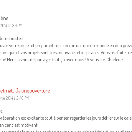
lène
 2014 à 1:30 PM
rdumondistes!
uvrir votre projet et préparant moi-même un tour du monde en duo prévu 
ynamique et vos projets sont très motivants et inspirants. Vous me faites rê
our! Merci à vous de partager tout ça avec nous ! A vous lire. Charlène
etmatt Jaiuneouverture
 mai 2014 à 2:40 PM
e,
éparation est excitante tout à penser, regarder les jours défiler sur le cale
ien car c’est motivant!
 courant de la manière dont on pourra suivre votre périple si vous utili