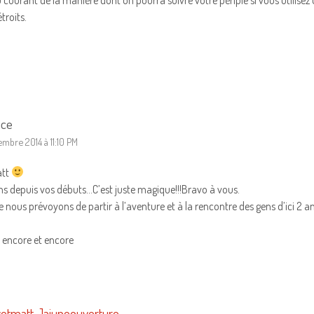
étroits.
ice
mbre 2014 à 11:10 PM
att
s depuis vos débuts…C’est juste magique!!!Bravo à vous.
ous prévoyons de partir à l’aventure et à la rencontre des gens d’ici 2 an
r encore et encore
etmatt Jaiuneouverture