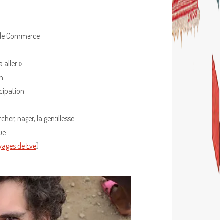
 2 de Commerce
m
 aller »
on
icipation
cher, nager, la gentillesse.
ue
oyages de Eve
)