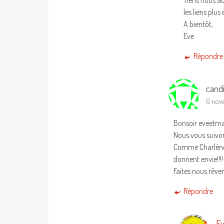
les liens plus 
A bientôt,
Eve
Répondre
cand
6 nove
Bonsoir eveetm
Nous vous suivon
Comme Charlène n
donnent envie!!!!
Faites nous rêve
Répondre
Ev