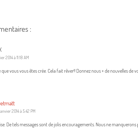
mentaires :
X
ier 2014 à 11:18 AM
 que vous vous êtes crée. Cela fait rêver!! Donnez nous + de nouvelles de v
etmatt
janvier 2014 à 5:42 PM
se. De tels messages sont de jolis encouragements. Nous ne manquerons pas