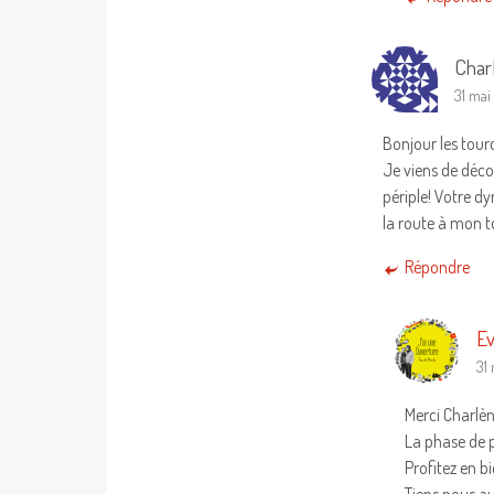
Char
31 mai
Bonjour les tou
Je viens de déco
périple! Votre d
la route à mon t
Répondre
Ev
31
Merci Charlèn
La phase de pr
Profitez en b
Tiens nous au