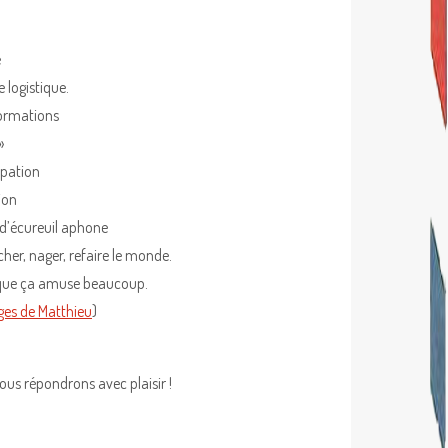
e
 logistique.
formations
»
ipation
ion
 d’écureuil aphone
cher, nager, refaire le monde.
, que ça amuse beaucoup.
ages de Matthieu
)
vous répondrons avec plaisir !