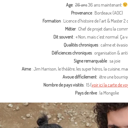
Age
:
26 ans
36 ans maintenant
Provenance
: Bordeaux (AOC)
Formation
: Licence d’histoire de l’art & Master
Métier
: Chef de projet dans la com
Dit souvent
: « Non, mais c’est normal. Ça va
Qualités chroniques
: calme et évasi
Déficiences chroniques
: organisation & ant
Signe remarquable
: sa joie
Aime
: Jim Harrison, le théâtre, les super héros, la cuisine, mar
Avoue difficilement
: être une bourriq
Nombre de pays visités
: 15 (
voir ici la carte de v
Pays de rêve
: la Mongolie