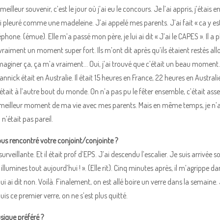
lleur souvenir, c’est le jour où j’ai eu le concours. Je l’ai appris, j’étais en
i pleuré comme une madeleine. J’ai appelé mes parents. J’ai fait « ca y e
éphone. (émue). Elle m’a passé mon père, je lui ai dit « J’ai le CAPES ». Il
 vraiment un moment super fort. Ils m’ont dit après qu’ils étaient restés all
maginer ça, ça m’a vraiment… Oui, j’ai trouvé que c’était un beau moment.
nick était en Australie. Il était 15 heures en France, 22 heures en Australie. Je
l était à l’autre bout du monde. On n’a pas pu le fêter ensemble, c’était assez
e meilleur moment de ma vie avec mes parents. Mais en même temps, je n’ai 
n’était pas pareil.
 rencontré votre conjoint/conjointe ?
surveillante. Et il était prof d’EPS. J’ai descendu l’escalier. Je suis arrivée s
llumines tout aujourd’hui ! ». (Elle rit). Cinq minutes après, il m’agrippe da
 lui ai dit non. Voilà. Finalement, on est allé boire un verre dans la semaine.
uis ce premier verre, on ne s’est plus quitté.
sique préféré ?