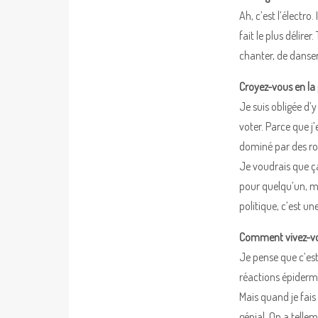
Ah, c’est l’électro
fait le plus délire
chanter, de danser,
Croyez-vous en la 
Je suis obligée d’y
voter. Parce que j
dominé par des rois
Je voudrais que ç
pour quelqu’un, ma
politique, c’est u
Comment vivez-vou
Je pense que c’est
réactions épidermi
Mais quand je fais
génial. On a telle