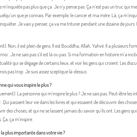
 m’inquiète pas plus que ça. Je n’y pense pas. Ça n’est pas un truc qui me f
elqu’un que je connais. Par exemple, le cancer et ma mère. Là, ça m’inquiè
inquiéter. Je vais y penser, ça va me triturer pendant une dizaine de jours.
it). Non, il est plein de gens. Il est Bouddha, Allah, Yahvé. Il a plusieurs fo
oi…Je ne sais pas s’il est là ou pas. Si ma formation en histoire m’a incité
itualité qui se dégage de certains lieux, et voir les gens qui croient. Les dis
rois pas trop. Je suis assez sceptique là-dessus.
nne qui vous inspire le plus ?
guement). La personne qui m’inspire le plus ? Je ne sais pas. Peut-être les in
…Qui passent leur vie dans les livres et qui essaient de découvrir des choses
ir des choses, et qui ne se lassent jamais du savoir qu’ils ont. Les gens qui
. Ça, ça m’inspire.
e la plus importante dans votre vie ?