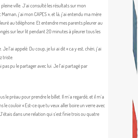
 pleine ville. J’ai consulté les résultats sur mon
st Maman, j’ai mon CAPES », et là, j’ai entendu ma mère
 a pleuré au téléphone. Et entendre mes parents pleurer au
ongés sur leur lit pendant 20 minutes à pleurer tous les
 l’ai appelé. Du coup, je lui ai dit « ca y est, chéri, j’ai
 triste.
pas pu le partager avec lui. Je l’ai partagé par
ous le préau pour prendre le billet. Il m’a regardé, et il m’a
ns le couloir « Est-ce que tu veux aller boire un verre avec
 J’étais dans une relation qui s’est finie trois ou quatre