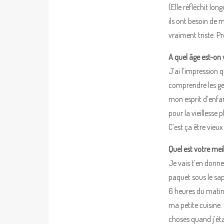
(Elle réfléchit lo
ils ont besoin de 
vraiment triste. P
A quel âge est-on 
J’ai l’impression 
comprendre les gen
mon esprit d’enfan
pour la vieillesse 
C’est ça être vieu
Quel est votre meil
Je vais t’en donne
paquet sous le sapi
6 heures du matin, 
ma petite cuisine.
choses quand j’éta