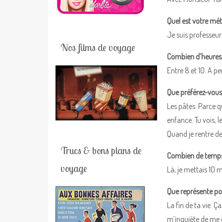
Quel est votre mét
Je suis professeur
Nos films de voyage
Combien d’heures t
Entre 8 et 10. A 
Que préférez-vou
Les pâtes. Parce qu
enfance. Tu vois, l
Quand je rentre de 
Trucs & bons plans de
Combien de temps 
voyage
Là, je mettais 10 
Que représente po
La fin de ta vie. Ç
m’inquiète de me d