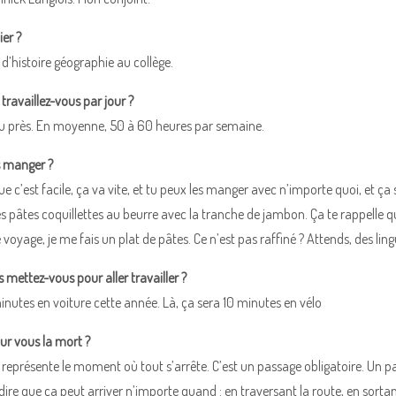
ier ?
 d’histoire géographie au collège.
ravaillez-vous par jour ?
peu près. En moyenne, 50 à 60 heures par semaine.
s manger ?
e c’est facile, ça va vite, et tu peux les manger avec n’importe quoi, et ça 
es pâtes coquillettes au beurre avec la tranche de jambon. Ça te rappelle qu
voyage, je me fais un plat de pâtes. Ce n’est pas raffiné ? Attends, des ling
mettez-vous pour aller travailler ?
minutes en voiture cette année. Là, ça sera 10 minutes en vélo
ur vous la mort ?
a représente le moment où tout s’arrête. C’est un passage obligatoire. Un pa
ire que ça peut arriver n’importe quand : en traversant la route, en sorta