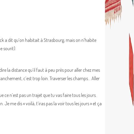
ick a dit qu’on habitait à Strasbourg, mais on n’habite
 sourit).
ire la distance qu’il faut à peu près pour aller chez mes
ranchement, c’est trop loin. Traverser les champs… Aller
 ce n’est pas un trajet que tu vas faire tous les jours.
e me dis « voilà, t’iras pas la voir tous les jours » et ça