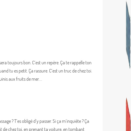
sera toujours bon. C’est un repère. Ça te rappelle ton
and tu es petit. Ça rassure. C’est un truc de chez toi.
uinis aux fruits de mer….
ssage ? T’es obligé d’y passer. Si ça m’inquiète ? Ça
nt de chez toi, en prenant ta voiture, en tombant