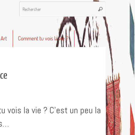
Recherche
Rechercher
pour
:
 Art
Comment tu vois la vie ?
nce
 vois la vie ? C’est un peu la
es…