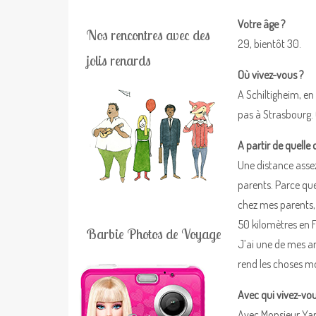
Votre âge ?
Nos rencontres avec des
29, bientôt 30.
jolis renards
Où vivez-vous ?
A Schiltigheim, en
pas à Strasbourg. 
A partir de quelle
Une distance assez
parents. Parce que
chez mes parents, 
50 kilomètres en Fr
Barbie Photos de Voyage
J’ai une de mes ami
rend les choses m
Avec qui vivez-vou
Avec Monsieur Yan