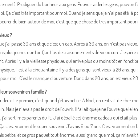
nguement). Prodiguer du bonheur aux gens. Pouvoir aider les gens, pouvoir fa
moi. Ça c’est très important pour moi. Quand je sens que je n’ai pas été là 
rocurer du bien autour de moi, c’est quelque chose de très important pour
vieux ?
que j’ai passé 30 ans et que c’est un cap. Après à 30 ans, on n’est pas vieux
s plus jeunes que toi. Que t’as des raisonnements de vieux con. J’espère que
t. Après il y a la vieillesse physique, qui arrive plus ou moins tôt en fonc
physique, il est à la cinquantaine. Il y a des gens qui sont vieux à 20 ans, 
x pour moi. C’est le manque d’ouverture. Donc dans 20 ans, on est vieux 
leur souvenir en famille ?
r deux. Le premier, c’est quand j’étais petite. A Noel, on rentrait de chez 
n. Mais je n’avais pas le droit de l’ouvrir. Il fallait que je ne l’ouvre que le
j’ai sorti mes parents du lit. J’ai déballé cet énorme cadeau qui était plus
 Ça c’est vraiment le super souvenir. J’avais 6 ou 7 ans. C’est vraiment un
is petite, et ce gros paquet tout énorme, aussi grand que moi, ça m’avait 