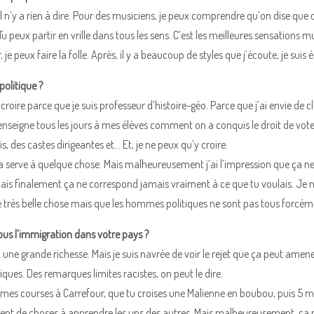
. Il n’y a rien à dire. Pour des musiciens, je peux comprendre qu’on dise qu
r. Tu peux partir en vrille dans tous les sens. C’est les meilleures sensations
 je peux faire la folle. Après, il y a beaucoup de styles que j’écoute, je suis é
politique ?
 croire parce que je suis professeur d’histoire-géo. Parce que j’ai envie de c
’enseigne tous les jours à mes élèves comment on a conquis le droit de vot
, des castes dirigeantes et… Et, je ne peux qu’y croire.
a serve à quelque chose. Mais malheureusement j’ai l’impression que ça ne
is finalement ça ne correspond jamais vraiment à ce que tu voulais. Je ne
ne très belle chose mais que les hommes politiques ne sont pas tous forc
s l’immigration dans votre pays ?
 une grande richesse. Mais je suis navrée de voir le rejet que ça peut amen
ques. Des remarques limites racistes, on peut le dire.
 mes courses à Carrefour, que tu croises une Malienne en boubou, puis 5 min
ment de choses à apprendre les uns des autres. Mais malheureusement, ça n