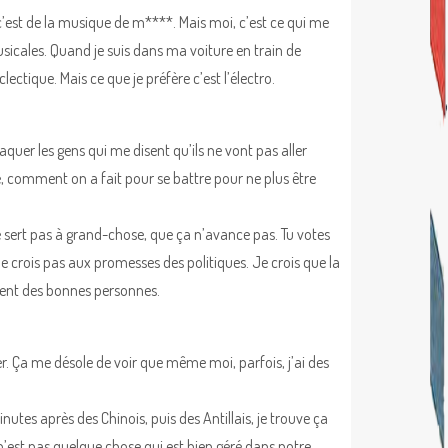
e c’est de la musique de m****. Mais moi, c’est ce qui me
 musicales. Quand je suis dans ma voiture en train de
clectique. Mais ce que je préfère c’est l’électro.
laquer les gens qui me disent qu’ils ne vont pas aller
e, comment on a fait pour se battre pour ne plus être
 sert pas à grand-chose, que ça n’avance pas. Tu votes
 crois pas aux promesses des politiques. Je crois que la
ément des bonnes personnes.
er. Ça me désole de voir que même moi, parfois, j’ai des
utes après des Chinois, puis des Antillais, je trouve ça
’est pas quelque chose qui est bien géré dans notre