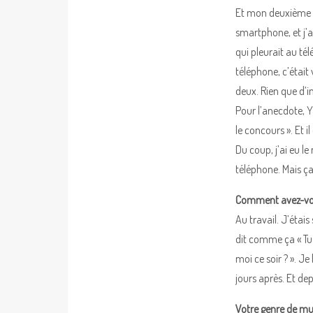
Et mon deuxième mei
smartphone, et j’a
qui pleurait au tél
téléphone, c’était
deux. Rien que d’i
Pour l’anecdote, Yan
le concours ». Et i
Du coup, j’ai eu l
téléphone. Mais ça 
Comment avez-vous
Au travail. J’étais 
dit comme ça « Tu i
moi ce soir ? ». Je
jours après. Et dep
Votre genre de mu