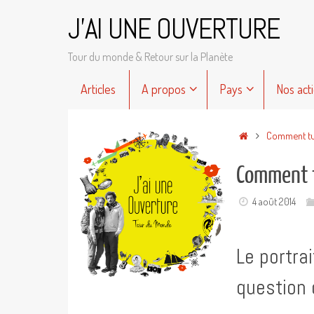
Passer
J'AI UNE OUVERTURE
au
contenu
Tour du monde & Retour sur la Planète
Passer
Articles
A propos
Pays
Nos act
au
contenu
Accueil
Comment tu 
Comment tu
4 août 2014
Le portra
question 