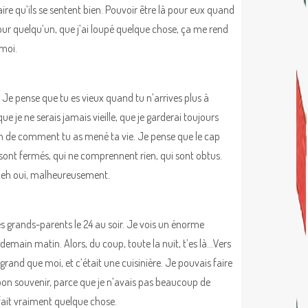
ire qu’ils se sentent bien. Pouvoir être là pour eux quand
pour quelqu’un, que j’ai loupé quelque chose, ça me rend
 moi.
. Je pense que tu es vieux quand tu n’arrives plus à
 je ne serais jamais vieille, que je garderai toujours
tion de comment tu as mené ta vie. Je pense que le cap
qui sont fermés, qui ne comprennent rien, qui sont obtus.
? Beh oui, malheureusement.
mes grands-parents le 24 au soir. Je vois un énorme
 lendemain matin. Alors, du coup, toute la nuit, t’es là…Vers
 grand que moi, et c’était une cuisinière. Je pouvais faire
 bon souvenir, parce que je n’avais pas beaucoup de
fait vraiment quelque chose.