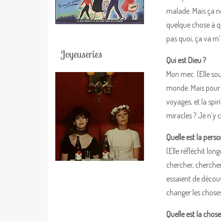
malade. Mais ça ne
quelque chose à qu
pas quoi, ça va m’
Joyeuseries
Qui est Dieu ?
Mon mec. (Elle sour
monde. Mais pour m
voyages, et la spir
miracles ? Je n’y c
Quelle est la perso
(Elle réfléchit lon
chercher, chercher
essaient de découvr
changer les choses
Quelle est la chos