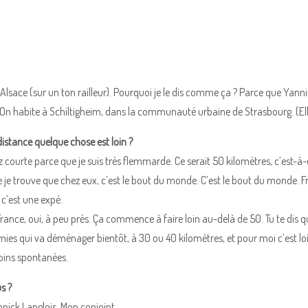
 Alsace (sur un ton railleur). Pourquoi je le dis comme ça ? Parce que Yann
On habite à Schiltigheim, dans la communauté urbaine de Strasbourg. (Elle
 distance quelque chose est loin ?
 courte parce que je suis très flemmarde. Ce serait 50 kilomètres, c’est-à-d
 je trouve que chez eux, c’est le bout du monde. C’est le bout du monde. F
c’est une expé.
ance, oui, à peu près. Ça commence à faire loin au-delà de 50. Tu te dis que
es qui va déménager bientôt, à 30 ou 40 kilomètres, et pour moi c’est loin. J
oins spontanées.
s ?
nick Langlois. Mon conjoint.