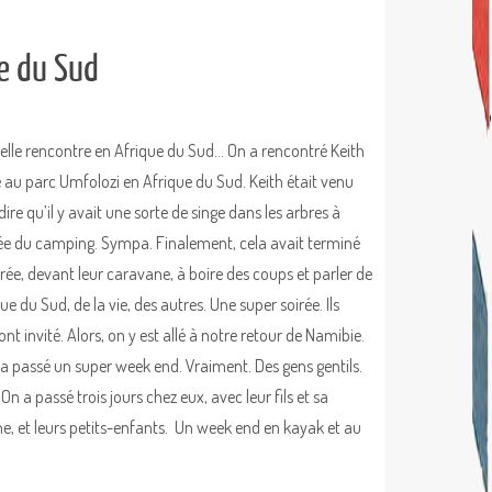
e du Sud
elle rencontre en Afrique du Sud… On a rencontré Keith
 au parc Umfolozi en Afrique du Sud. Keith était venu
ire qu’il y avait une sorte de singe dans les arbres à
rée du camping. Sympa. Finalement, cela avait terminé
irée, devant leur caravane, à boire des coups et parler de
que du Sud, de la vie, des autres. Une super soirée. Ils
nt invité. Alors, on y est allé à notre retour de Namibie.
 a passé un super week end. Vraiment. Des gens gentils.
 On a passé trois jours chez eux, avec leur fils et sa
, et leurs petits-enfants. Un week end en kayak et au