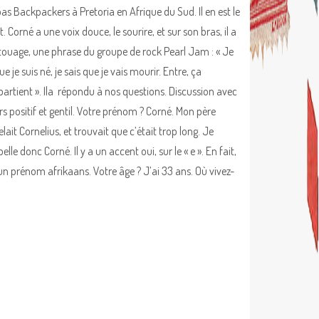
s Backpackers à Pretoria en Afrique du Sud. Il en est le
. Corné a une voix douce, le sourire, et sur son bras, il a
touage, une phrase du groupe de rock Pearl Jam : « Je
ue je suis né, je sais que je vais mourir. Entre, ça
artient ». Ila répondu à nos questions. Discussion avec
rs positif et gentil. Votre prénom ? Corné. Mon père
lait Cornelius, et trouvait que c’était trop long. Je
lle donc Corné. Il y a un accent oui, sur le « e ». En fait,
 un prénom afrikaans. Votre âge ? J’ai 33 ans. Où vivez-