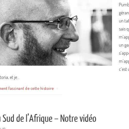
Pumba
gérant
un ta
sais q
m’app
un ga
s’appe
m’appe
c’est
toria, et je…
ment fascinant de cette histoire
 Sud de l’Afrique – Notre vidéo