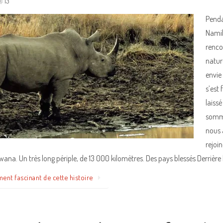
13
Penda
Namib
renco
natur
envie
s’est
laiss
somme
nous 
rejoi
wana. Un très long périple, de 13 000 kilomètres. Des pays blessés Derrière 
ment fascinant de cette histoire