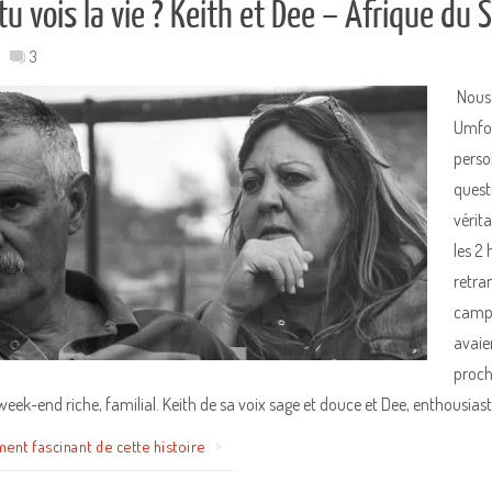
 vois la vie ? Keith et Dee – Afrique du 
3
Nous 
Umfol
perso
quest
vérit
les 2
retran
campi
avaie
proch
eek-end riche, familial. Keith de sa voix sage et douce et Dee, enthousia
ment fascinant de cette histoire