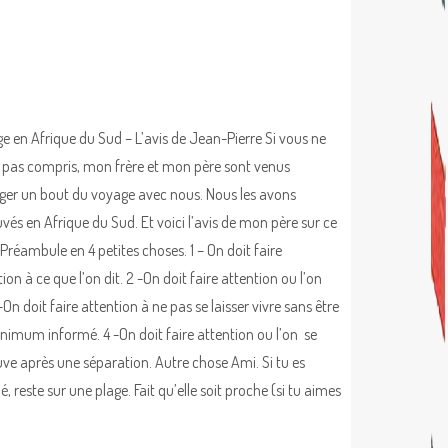
e en Afrique du Sud – L’avis de Jean-Pierre Si vous ne
z pas compris, mon frère et mon père sont venus
ger un bout du voyage avec nous. Nous les avons
uvés en Afrique du Sud. Et voici l’avis de mon père sur ce
 Préambule en 4 petites choses. 1 – On doit faire
ion à ce que l’on dit. 2 -On doit faire attention ou l’on
-On doit faire attention à ne pas se laisser vivre sans être
nimum informé. 4 -On doit faire attention ou l’on se
uve après une séparation. Autre chose Ami. Si tu es
é, reste sur une plage. Fait qu’elle soit proche (si tu aimes