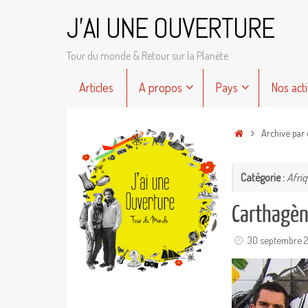
Passer
J'AI UNE OUVERTURE
au
contenu
Tour du monde & Retour sur la Planète
Passer
Articles
A propos
Pays
Nos act
au
contenu
Accueil
Archive par
Catégorie :
Afri
Carthagèn
30 septembre 2