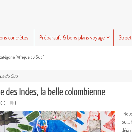
ions concrètes
Préparatifs & bons plans voyage
Street
 catégorie "Afrique du Sud"
que du Sud
e des Indes, la belle colombienne
015
1
Nous 
oui… h
déjà r