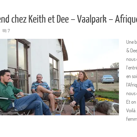
nd chez Keith et Dee – Vaalpark – Afriqu
7
Une b
& Dee
nous d
l’ent
en so
l’Afri
nous o
Et on
Voilà.
femme