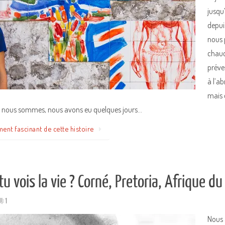
jusqu
depui
nous 
chaud
préven
à l’a
mais o
ous sommes, nous avons eu quelques jours…
ment fascinant de cette histoire
 vois la vie ? Corné, Pretoria, Afrique du
1
Nous 