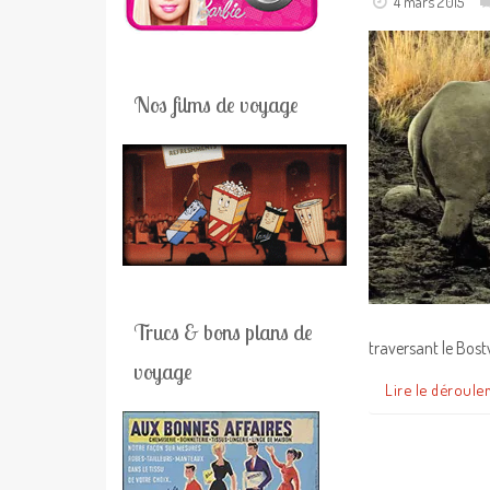
4 mars 2015
Nos films de voyage
Trucs & bons plans de
traversant le Bost
voyage
Lire le déroule