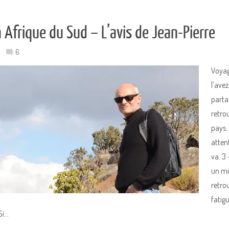
Afrique du Sud – L’avis de Jean-Pierre
6
Voyag
l’ave
parta
retro
pays.
attent
va. 3 
un mi
retro
fatigu
 Si…