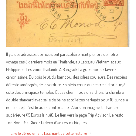
Il y a des adresses qui nous ont particulièrement plu lors de notre
voyage ces 5 derniers mois en Thaïlande, au Laos, au Vietnam et aux
Philippines. Les voici. Thaïlande A Bangkok La guesthouse Tavee :
canonissime. Du bois brut, du bambou, des jolies couleurs. Des recoins
détente aménagés, de la verdure. En plein cœur du centre historique, à
côté des principaux temples. Et pas cher : nous on a choisi la chambre
double standard avec salle de bains et toilettes partagés pour 10 Euros la
nuit, et déjà c’est beau et confortable ! Alors on imagine la chambre
supérieure (15 Euros la nuit). Le lien vers la page Trip Advisor. Le resto
Ton Hom Pak Chee : la déco d’un resto chic, des…
Lire le déroulement fascinant de cette histoire