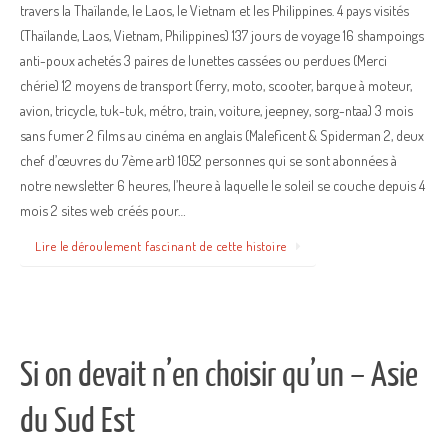
travers la Thaïlande, le Laos, le Vietnam et les Philippines. 4 pays visités
(Thaïlande, Laos, Vietnam, Philippines) 137 jours de voyage 16 shampoings
anti-poux achetés 3 paires de lunettes cassées ou perdues (Merci
chérie) 12 moyens de transport (ferry, moto, scooter, barque à moteur,
avion, tricycle, tuk-tuk, métro, train, voiture, jeepney, sorg-ntaa) 3 mois
sans fumer 2 films au cinéma en anglais (Maleficent & Spiderman 2, deux
chef d’œuvres du 7ème art) 1052 personnes qui se sont abonnées à
notre newsletter 6 heures, l’heure à laquelle le soleil se couche depuis 4
mois 2 sites web créés pour…
Lire le déroulement fascinant de cette histoire
Si on devait n’en choisir qu’un – Asie
du Sud Est