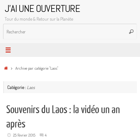
Passer
J'AI UNE OUVERTURE
au
Tour du monde & Retour sur la Planète
contenu
R
Reche
p
:
Accueil
Archive par catégorie "Laos"
Catégorie :
Laos
Souvenirs du Laos : la vidéo un an
après
25 février 2015
4