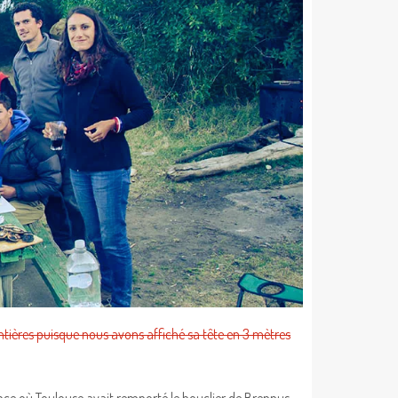
ntières puisque nous avons affiché sa tête en 3 mètres
ce où Toulouse avait remporté le bouclier de Brennus