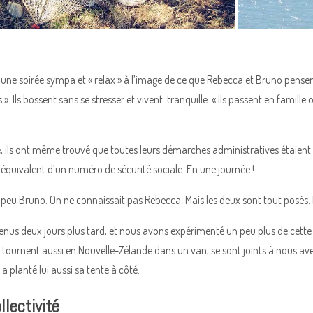
ne soirée sympa et « relax » à l’image de ce que Rebecca et Bruno pensent 
». Ils bossent sans se stresser et vivent tranquille. « Ils passent en famille
e, ils ont même trouvé que toutes leurs démarches administratives étaient s
 l’équivalent d’un numéro de sécurité sociale. En une journée !
eu Bruno. On ne connaissait pas Rebecca. Mais les deux sont tout posés. Et c
us deux jours plus tard, et nous avons expérimenté un peu plus de cette v
ui tournent aussi en Nouvelle-Zélande dans un van, se sont joints à nous
a planté lui aussi sa tente à côté.
llectivité