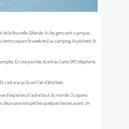
de la Nouvelle-Zélande. Ici, les gens sont « sympas,
 ou entre copains le week end au camping, ils pêchent, ils
imples. En une journée, ils ont eu Carte SIM, téléphone,
’est vrai qu’ils ont l’air d’être bien.
ie d’expatriés à l’autre bout du monde. 3 copains
 avec deux saumons pêchés quelques heures avant. Un