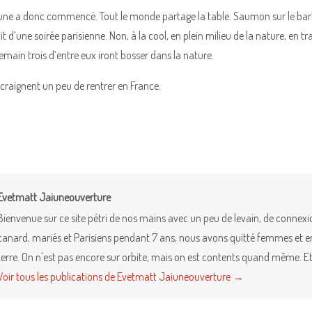
e a donc commencé. Tout le monde partage la table. Saumon sur le barbe
it d’une soirée parisienne. Non, à la cool, en plein milieu de la nature, en tr
emain trois d’entre eux iront bosser dans la nature.
craignent un peu de rentrer en France.
Evetmatt Jaiuneouverture
Bienvenue sur ce site pétri de nos mains avec un peu de levain, de connex
canard, mariés et Parisiens pendant 7 ans, nous avons quitté femmes et enfa
terre. On n'est pas encore sur orbite, mais on est contents quand même. Et 
Voir tous les publications de Evetmatt Jaiuneouverture
→