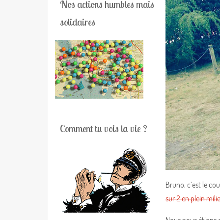
Nos actions humbles mais
solidaires
Comment tu vois la vie ?
Bruno, c’est le cou
sur 2 en plein mili
Nous nous étions 