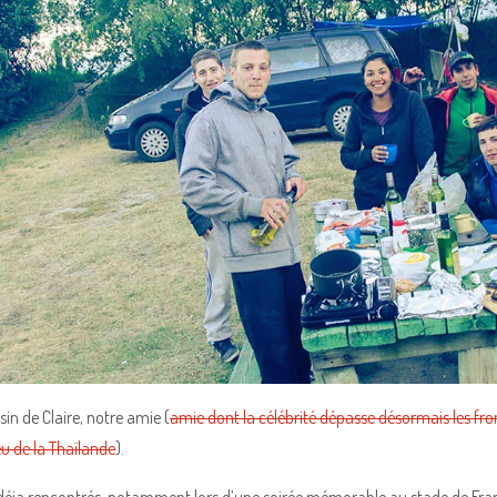
sin de Claire, notre amie (
amie dont la célébrité dépasse désormais les fro
eu de la Thaïlande
).
déja rencontrés, notamment lors d’une soirée mémorable au stade de Fran