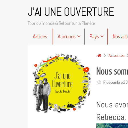
Passer
J'AI UNE OUVERTURE
au
contenu
Tour du monde & Retour sur la Planète
Passer
Articles
A propos
Pays
Nos act
au
contenu
Accueil
Actualités
Nous somm
17 décembre 20
Nous avon
Rebecca.