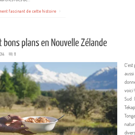
ment fascinant de cette histoire
t bons plans en Nouvelle Zélande
014
11
C’est
aussi
donne
voici
Sud : 
Tekapo
Tongar
nature
divers