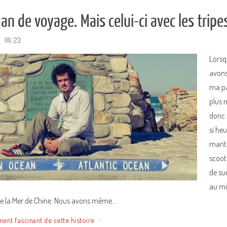
 an de voyage. Mais celui-ci avec les tripe
23
Lorsq
avons 
ma pa
plus n
donc r
si he
marit
scoote
de su
au mi
g de la Mer de Chine. Nous avons même…
ment fascinant de cette histoire