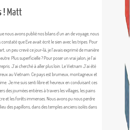
s ! Matt
ue nous avons publié nos bilans d’un an de voyage, nous
constaté que Eve avait écrit le sien avec les tripes. Pour
rt, un peu crevé ce jour-là, je l’avais exprimé de manière
eutre. Plus superficielle ? Pour poser un vrai jalon, je l’ai
epris. J’ai cherché à aller plus loin. Le Vietnam J’ai été
ureux au Vietnam. Ce pays est brumeux, montagneux et
ime. Je me suis senti libre et heureux en conduisant ces
rs des journées entières à travers les villages, les pains
cre et les forêts immenses. Nous avons pu nous perdre
lieu des papillons, dans des temples anciens isolés dans