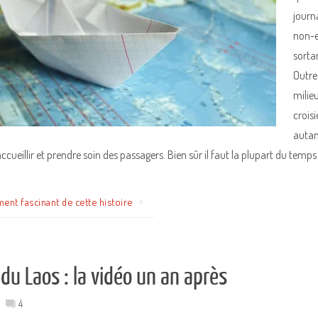
journa
non-e
sortan
Outre
milie
croisi
autan
cueillir et prendre soin des passagers. Bien sûr il faut la plupart du tem
ment fascinant de cette histoire
du Laos : la vidéo un an après
4