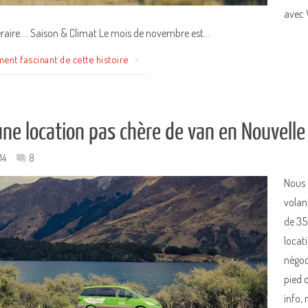
avec 
néraire…. Saison & Climat Le mois de novembre est…
ment fascinant de cette histoire
une location pas chère de van en Nouvelle
14
8
Nous 
volan
de 35
locat
négoc
pied 
info,