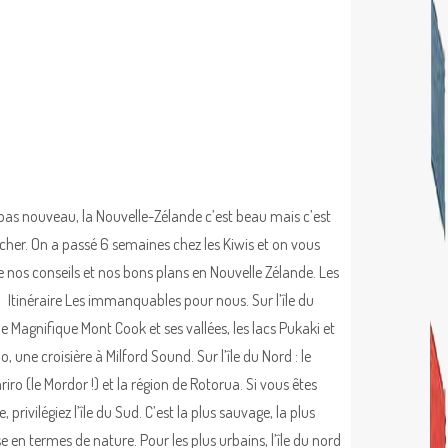
 pas nouveau, la Nouvelle-Zélande c’est beau mais c’est
 cher. On a passé 6 semaines chez les Kiwis et on vous
 nos conseils et nos bons plans en Nouvelle Zélande. Les
 ! Itinéraire Les immanquables pour nous. Sur l’île du
le Magnifique Mont Cook et ses vallées, les lacs Pukaki et
, une croisière à Milford Sound. Sur l’île du Nord : le
iro (le Mordor !) et la région de Rotorua. Si vous êtes
, privilégiez l’île du Sud. C’est la plus sauvage, la plus
e en termes de nature. Pour les plus urbains, l’île du nord