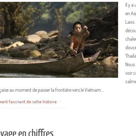
Il y 
en As
Laos.
décou
chale
douce
Thaïl
Nous 
voir c
calme
çaise au moment de passer la frontière vers le Vietnam.…
ment fascinant de cette histoire
yage en chiffres