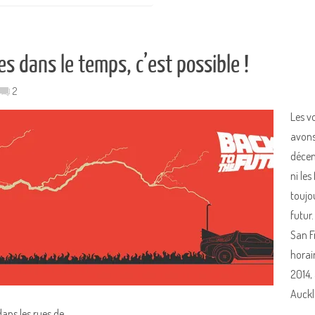
s dans le temps, c’est possible !
2
Les v
avons
décem
ni les
toujo
futur
San F
horai
2014,
Auckl
dans les rues de…