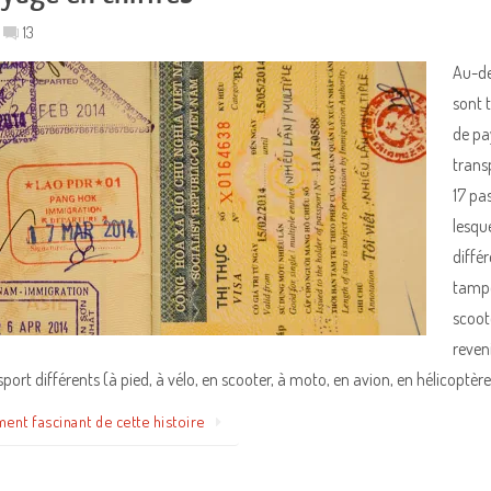
13
Au-de
sont 
de pa
trans
17 pa
lesqu
diffé
tampo
scoote
reven
ort différents (à pied, à vélo, en scooter, à moto, en avion, en hélicoptère
ment fascinant de cette histoire