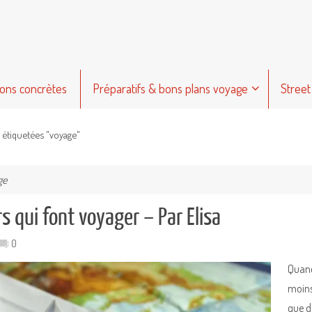
ions concrètes
Préparatifs & bons plans voyage
Street
s étiquetées "voyage"
ge
s qui font voyager – Par Elisa
0
Quand
moins
que d