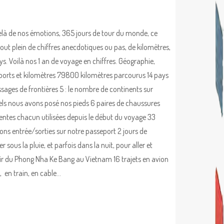
là de nos émotions, 365 jours de tour du monde, ce
tout plein de chiffres anecdotiques ou pas, de kilomètres,
ys. Voilà nos 1 an de voyage en chiffres. Géographie,
ports et kilomètres 79800 kilomètres parcourus 14 pays
ssages de frontières 5 : le nombre de continents sur
els nous avons posé nos pieds 6 paires de chaussures
rentes chacun utilisées depuis le début du voyage 33
ns entrée/sorties sur notre passeport 2 jours de
r sous la pluie, et parfois dans la nuit, pour aller et
ir du Phong Nha Ke Bang au Vietnam 16 trajets en avion
, en train, en cable…