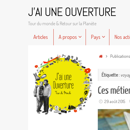
Passer
J'AI UNE OUVERTURE
au
contenu
Tour du monde & Retour sur la Planète
Passer
Articles
A propos
Pays
Nos act
au
contenu
Accueil
Publication
Étiquette :
voya
Ces métier
29 août 2015