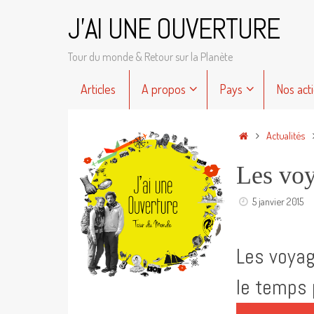
Passer
J'AI UNE OUVERTURE
au
contenu
Tour du monde & Retour sur la Planète
Passer
Articles
A propos
Pays
Nos act
au
contenu
Accueil
Actualités
Les voy
5 janvier 2015
Les voyag
le temps 