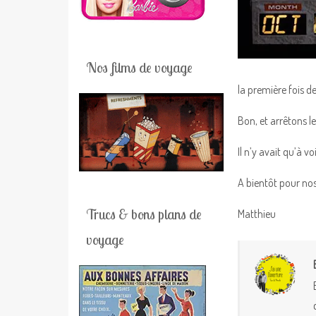
Nos films de voyage
la première fois d
Bon, et arrêtons l
Il n’y avait qu’à 
A bientôt pour no
Trucs & bons plans de
Matthieu
voyage