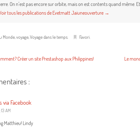
terre. On n'est pas encore sur orbite, mais on est contents quand même. Et 
Voir tous les publications de Evetmatt Jaiuneouverture
→
du Monde
,
voyage
,
Voyage dans le temps
.
Favori
.
mment? Créer un site Prestashop aux Philippines!
Le monde
entaires :
 via Facebook
2:13 AM
ng Matthieu! Lindy