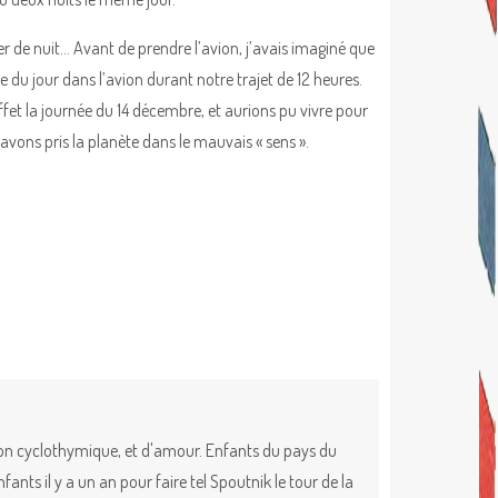
ler de nuit… Avant de prendre l’avion, j’avais imaginé que
e du jour dans l’avion durant notre trajet de 12 heures.
et la journée du 14 décembre, et aurions pu vivre pour
avons pris la planète dans le mauvais « sens ».
ion cyclothymique, et d'amour. Enfants du pays du
nts il y a un an pour faire tel Spoutnik le tour de la