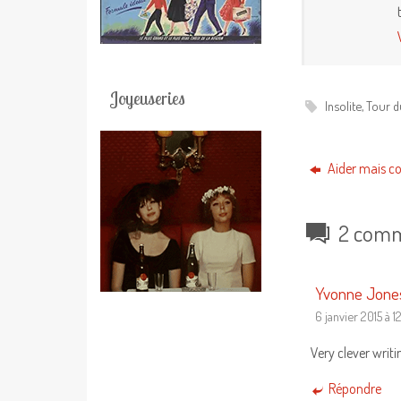
Joyeuseries
Insolite
,
Tour 
Aider mais co
2 comm
Yvonne Jones
6 janvier 2015 à 1
Very clever writi
Répondre