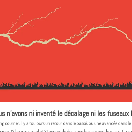
us n’avons ni inventé le décalage ni les fuseaux 
ong courrier, il y a toujours un retour dans le passé, ou une avancée dans l
ncisco. 12 heures de vol et 21 heures de décalage horaire vers le passé. Qua