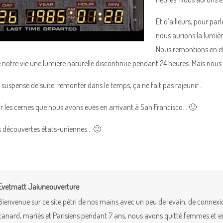
Et d’ailleurs, pour par
nous aurions la lumièr
Nous remontions en eff
e notre vie une lumière naturelle discontinue pendant 24 heures. Mais nous 
e suspense de suite, remonter dans le temps, ça ne fait pas rajeunir…
voir les cernes que nous avons eues en arrivant à San Francisco… 🙂
s découvertes états-uniennes… 🙂
Evetmatt Jaiuneouverture
Bienvenue sur ce site pétri de nos mains avec un peu de levain, de connex
canard, mariés et Parisiens pendant 7 ans, nous avons quitté femmes et enfa