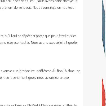
ée un peu le bec dans l’eau. Nous avons donc envoyé un
z le prénom du vendeur). Nous avons reçu un nouveau
rs, qu’il faut se dépêcher parce que peut-être tous les
insi été recontactés. Nous avons exposé le fait que le
 avons eu un interlocuteur différent. Au final, à chacune
nt eu le sentiment que si nous avions eu un seul
tuite en ferry de l’île Sud à l’île Nord pour le véhicule.