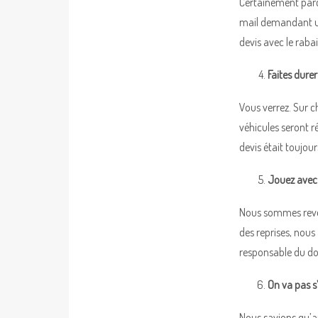
Certainement parce
mail demandant un
devis avec le rabai
Faites durer
Vous verrez. Sur c
véhicules seront r
devis était toujou
Jouez avec 
Nous sommes revenu
des reprises, nous
responsable du dos
On va pas s
Nous savions qu’au-