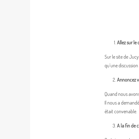
Allez sur le
Sur le site de Juc
qu’une discussion 
Annoncez v
Quand nous avons c
Il nous a demandé
était convenable.
A la fin de