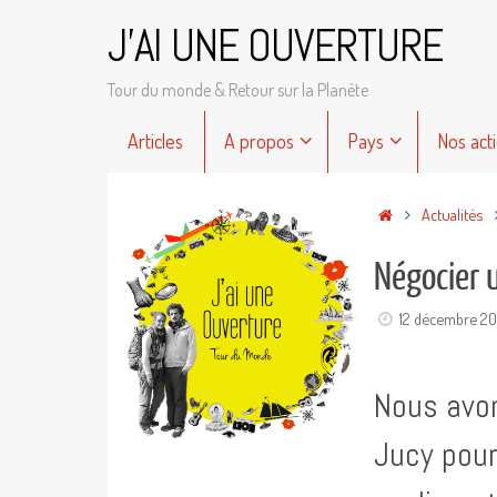
Passer
J'AI UNE OUVERTURE
au
contenu
Tour du monde & Retour sur la Planète
Passer
Articles
A propos
Pays
Nos act
au
contenu
Accueil
Actualités
Négocier 
12 décembre 20
Nous avon
Jucy pour