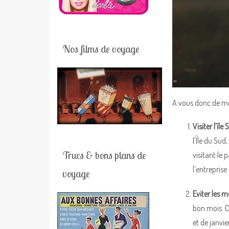
Nos films de voyage
A vous donc de met
Visiter l’île
l’Île du Sud
Trucs & bons plans de
visitant le
l’entreprise
voyage
Eviter les m
bon mois. C
et de janvie