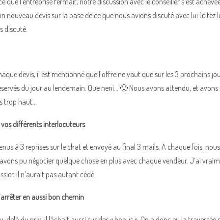
 que l’entreprise fermait, notre discussion avec le conseiller s’est achev
 nouveau devis sur la base de ce que nous avions discuté avec lui (cite
s discuté.
haque devis, il est mentionné que l’offre ne vaut que sur les 3 prochains jou
éservés du jour au lendemain. Que neni… 🙂 Nous avons attendu, et avons a
rs trop haut…
vos différents interlocuteurs
s à 3 reprises sur le chat et envoyé au final 3 mails. A chaque fois, nous
 avons pu négocier quelque chose en plus avec chaque vendeur. J’ai vraime
sier, il n’aurait pas autant cédé.
’arrêter en aussi bon chemin
delà du prix, il lâchait aussi sur des « bonus ». On a donc eu la traversée gra