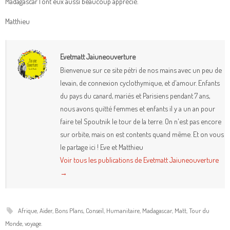
Madagascar l’ont eux aussi beaucoup apprécié.
Matthieu
Evetmatt Jaiuneouverture
Bienvenue sur ce site pétri de nos mains avec un peu de
levain, de connexion cyclothymique, et d'amour. Enfants
du pays du canard, mariés et Parisiens pendant 7 ans,
nous avons quitté femmes et enfants il y a un an pour
faire tel Spoutnik le tour de la terre. On n'est pas encore
sur orbite, mais on est contents quand même. Et on vous
le partage ici ! Eve et Matthieu
Voir tous les publications de Evetmatt Jaiuneouverture
→
Afrique
,
Aider
,
Bons Plans
,
Conseil
,
Humanitaire
,
Madagascar
,
Matt
,
Tour du
Monde
,
voyage
.