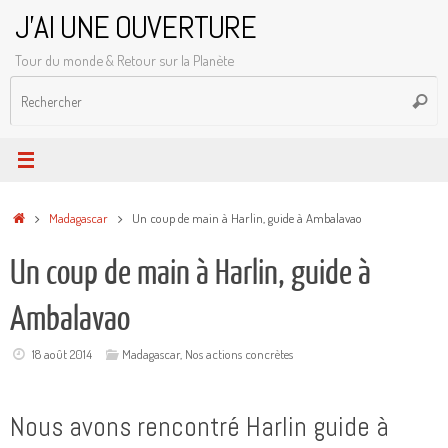
Passer
J'AI UNE OUVERTURE
au
Tour du monde & Retour sur la Planète
contenu
R
Reche
p
:
Accueil
Madagascar
Un coup de main à Harlin, guide à Ambalavao
Un coup de main à Harlin, guide à
Ambalavao
18 août 2014
Madagascar
,
Nos actions concrètes
Nous avons rencontré Harlin guide à