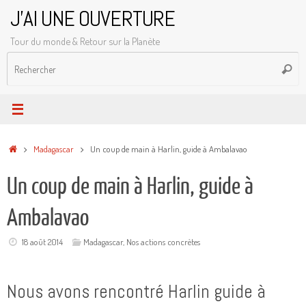
Passer
J'AI UNE OUVERTURE
au
Tour du monde & Retour sur la Planète
contenu
R
Reche
p
:
Accueil
Madagascar
Un coup de main à Harlin, guide à Ambalavao
Un coup de main à Harlin, guide à
Ambalavao
18 août 2014
Madagascar
,
Nos actions concrètes
Nous avons rencontré Harlin guide à