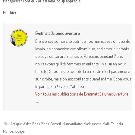
Madagascar l’ont eux aussi beaucoup apprécié.
Matthieu
Evetmatt Jaiuneouverture
Bienvenue sur ce site pétri de nos mains avec un peu de
levain, de connexion cyclothymique, et d'amour. Enfants
du pays du canard, mariés et Parisiens pendant 7 ans,
nous avons quitté femmes et enfants il y a un an pour
faire tel Spoutnik le tour de la terre. On n'est pas encore
sur orbite, mais on est contents quand même. Et on vous
le partage ici ! Eve et Matthieu
Voir tous les publications de Evetmatt Jaiuneouverture
→
Afrique
,
Aider
,
Bons Plans
,
Conseil
,
Humanitaire
,
Madagascar
,
Matt
,
Tour du
Monde
,
voyage
.