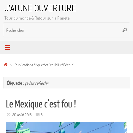
Passer
J'AI UNE OUVERTURE
au
Tour du monde & Retour sur la Planète
contenu
R
Reche
p
:
Accueil
Publications étiquetées "ça fait réfléchir"
Étiquette :
ça fait réfléchir
Le Mexique c’est fou !
20 août 2015
6