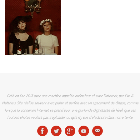
Créé en l'an 2013 avec une machine appelée ordinateur et avec l'Internet, par Eve &
Matthieu. Site réalise souvent avec plaisir et parfois avec un agacement de dingue, comme
lorsque la connexion Internet se prend pour une guirlande clignotante de Noël, que ces
foutues photos veulent pas s'uploader, ou qu'il n'y pas d'électricité dans notre tente.