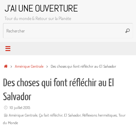
Passer
J'AI UNE OUVERTURE
au
Tour du monde & Retour sur la Planète
contenu
R
Reche
p
:
Accueil
Amérique Centrale
Des choses qui font réfléchir au El Salvador
Des choses qui font réfléchir au El
Salvador
10 juillet 2015
Amérique Centrale
,
Ça fait réfléchir
,
El Salvador
,
Réflexions hermétiques
,
Tour
du Monde