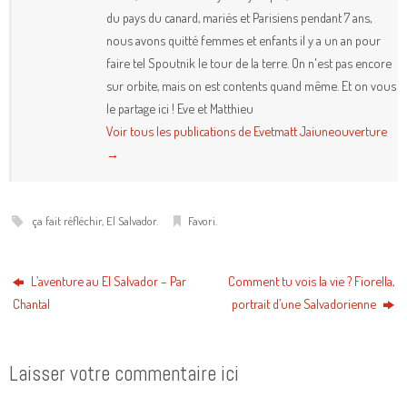
du pays du canard, mariés et Parisiens pendant 7 ans,
nous avons quitté femmes et enfants il y a un an pour
faire tel Spoutnik le tour de la terre. On n'est pas encore
sur orbite, mais on est contents quand même. Et on vous
le partage ici ! Eve et Matthieu
Voir tous les publications de Evetmatt Jaiuneouverture
→
ça fait réfléchir
,
El Salvador
.
Favori
.
L’aventure au El Salvador – Par
Comment tu vois la vie ? Fiorella,
Chantal
portrait d’une Salvadorienne
Laisser votre commentaire ici