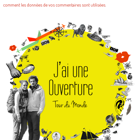
comment les données de vos commentaires sont utilisées
.