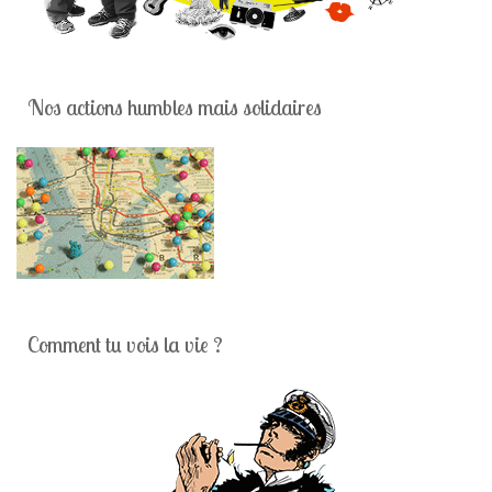
Nos actions humbles mais solidaires
Comment tu vois la vie ?