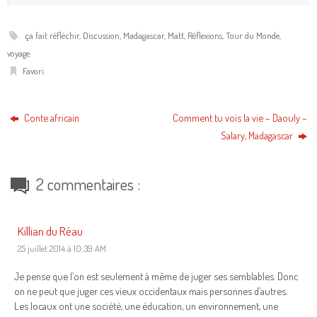
ça fait réfléchir
,
Discussion
,
Madagascar
,
Matt
,
Réflexions
,
Tour du Monde
,
voyage
.
Favori
.
Conte africain
Comment tu vois la vie – Daouly –
Salary, Madagascar
2 commentaires :
Killian du Réau
25 juillet 2014 à 10:39 AM
Je pense que l’on est seulement à même de juger ses semblables. Donc
on ne peut que juger ces vieux occidentaux mais personnes d’autres.
Les locaux ont une société, une éducation, un environnement, une