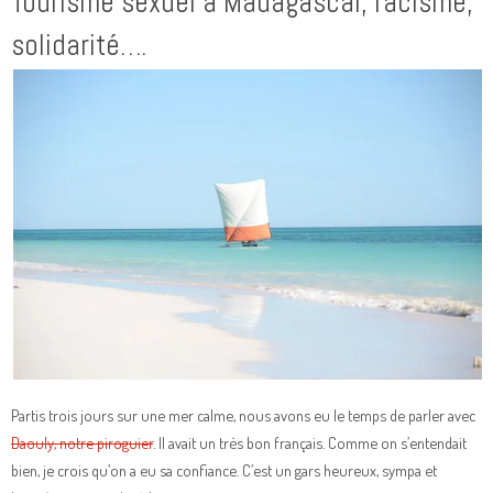
Tourisme sexuel à Madagascar, racisme,
solidarité….
Partis trois jours sur une mer calme, nous avons eu le temps de parler avec
Daouly, notre piroguier
. Il avait un très bon français. Comme on s’entendait
bien, je crois qu’on a eu sa confiance. C’est un gars heureux, sympa et