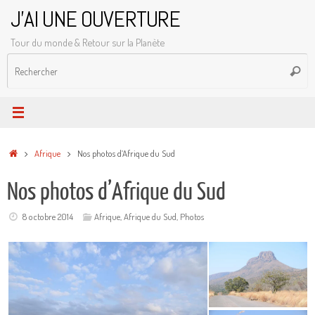
Passer
J'AI UNE OUVERTURE
au
Tour du monde & Retour sur la Planète
contenu
R
Reche
p
:
Accueil
Afrique
Nos photos d’Afrique du Sud
Nos photos d’Afrique du Sud
8 octobre 2014
Afrique
,
Afrique du Sud
,
Photos