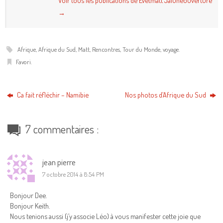
Voir tous les publications de Evetmatt Jaiuneouverture
→
Afrique
,
Afrique du Sud
,
Matt
,
Rencontres
,
Tour du Monde
,
voyage
.
Favori
.
Ca fait réfléchir – Namibie
Nos photos d’Afrique du Sud
7 commentaires :
jean pierre
7 octobre 2014 à 8:54 PM
Bonjour Dee.
Bonjour Keith.
Nous tenions aussi (j’y associe Léo) à vous manifester cette joie que