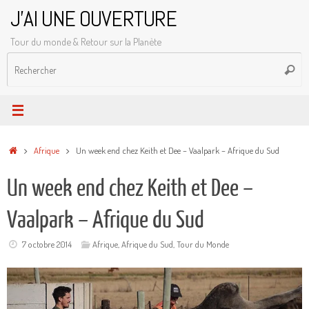
Passer
J'AI UNE OUVERTURE
au
Tour du monde & Retour sur la Planète
contenu
R
Reche
p
:
Accueil
Afrique
Un week end chez Keith et Dee – Vaalpark – Afrique du Sud
Un week end chez Keith et Dee –
Vaalpark – Afrique du Sud
7 octobre 2014
Afrique
,
Afrique du Sud
,
Tour du Monde