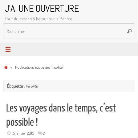
Passer
J'AI UNE OUVERTURE
au
Tour du monde & Retour sur la Planète
contenu
R
Reche
p
:
Accueil
Publications étiquetées "Insolite"
Étiquette :
Insolite
Les voyages dans le temps, c’est
possible !
5 janvier 2015
2