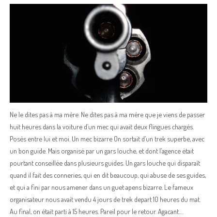
Ne le dites pas à ma mère. Ne dites pas à ma mère que je viens de passer
huit heures dans la voiture d’un mec qui avait deux flingues chargés.
Posés entre lui et moi. Un mec bizarre On sortait d’un trek superbe, avec
un bon guide. Mais organisé par un gars louche, et dont l’agence était
pourtant conseillée dans plusieurs guides. Un gars louche qui disparaît
quand il fait des conneries, qui en dit beaucoup, qui abuse de ses guides,
et qui a fini par nous amener dans un guet apens bizarre. Le fameux
organisateur nous avait vendu 4 jours de trek depart 10 heures du mat.
Au final, on était parti à 15 heures. Pareil pour le retour. Agacant.…