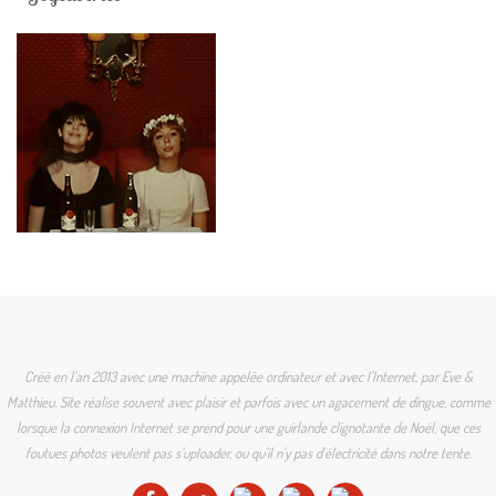
Créé en l'an 2013 avec une machine appelée ordinateur et avec l'Internet, par Eve &
Matthieu. Site réalise souvent avec plaisir et parfois avec un agacement de dingue, comme
lorsque la connexion Internet se prend pour une guirlande clignotante de Noël, que ces
foutues photos veulent pas s'uploader, ou qu'il n'y pas d'électricité dans notre tente.