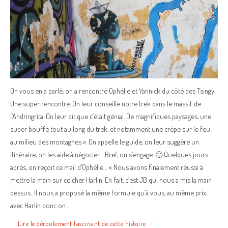
On vous en a parlé, on a rencontré Ophélie et Yannick du côté des Tsingy.
Une super rencontre. On leur conseille notre trek dans le massif de
l’Andringrita. On leur dit que c’était génial. De magnifiques paysages, une
super bouffe tout au long du trek, et notamment une crêpe sur le feu
au milieu des montagnes ». On appelle le guide, on leur suggère un
itinéraire, on les aide à négocier… Bref, on s’engage. 🙂 Quelques jours
après, on reçoit ce mail d’Ophélie… « Nous avons finalement réussi à
mettre la main sur ce cher Harlin. En fait, c’est JB qui nous a mis la main
dessus.. Il nous a proposé la même formule qu’à vous, au même prix,
avec Harlin donc on…
Lire le déroulement fascinant de cette histoire