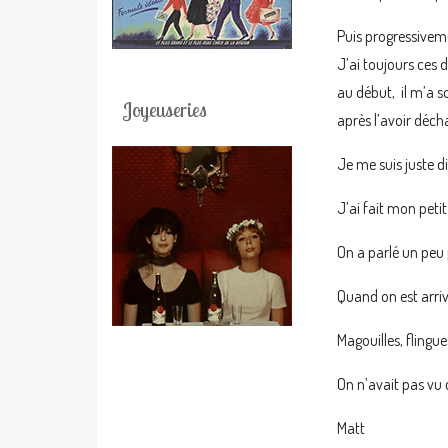
Puis progressiveme
J’ai toujours ces d
au début, il m’a so
Joyeuseries
après l’avoir déch
Je me suis juste d
J’ai fait mon pet
On a parlé un peu
Quand on est arrivé
Magouilles, flingue
On n’avait pas vu 
Matt