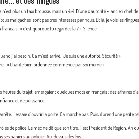
arre… et des flingues
’est plus un taxi brousse, mais un 4×4. D’une « autorité », ancien chef de di
 tous malgaches, sont pas tres interesses par nous. Et là, je vois les flingue
 francais : « c’est quoi que tu regardes là ? ». Silence.
e quand j’ai besoin. Ca m’est arrivé. Je suis une autorité. Sécurité ».
e : » Charité bien ordonnée commence par soi même ».
 heures du trajet, emergaient quelques mots en français : des affaires d’arg
onfiance et de puissance.
arrête, j’essaie d’ouvrir la porte. Ca marche pas. Puis, il prend une peti
ôles de police. Le mec ne dit que son titre, il est President de Region. Ah
as ses papiers au policier. Au-dessus des lois…