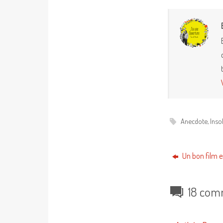
Anecdote
,
Insol
Un bon film e
18 com