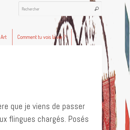
Recherche
Rechercher
pour
:
 Art
Comment tu vois la vie ?
re que je viens de passer
eux flingues chargés. Posés