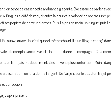
nt, on tente de casser cette ambiance glaçante. Eve essaie de parler avec
eux flingues a côté de moi, et entre la peur et la volonté de me rassurer, j
rti ses papiers de porteur d’armes. Puis il a pris en main un flingue, puis 
argé.
it là : ouaw, ouaw…la, c’est quand même chaud. Il a un flingue chargé dans
it valet de complaisance, Eve, elle la bonne dame de compagnie. Ca a com
 plus en français. Et doucement, c’est devenu plus confortable. Moins dan
 à destination, on lui a donné l’argent. De l’argent sur le dos d’un trajet p
s et corruption.
ça jusqu’à présent.