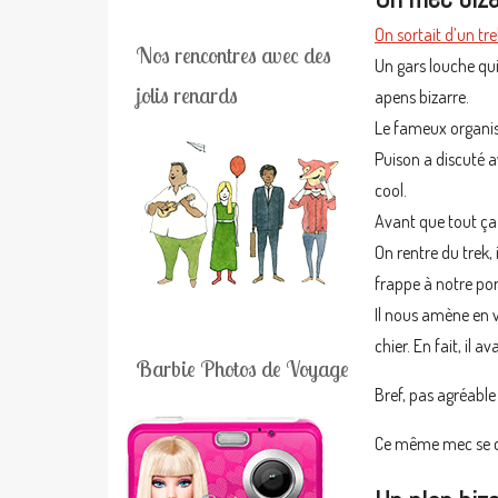
On sortait d’un tr
Nos rencontres avec des
Un gars louche qui
jolis renards
apens bizarre.
Le fameux organisa
Puison a discuté a
cool.
Avant que tout ça 
On rentre du trek, 
frappe à notre po
Il nous amène en vi
chier. En fait, il
Barbie Photos de Voyage
Bref, pas agréable
Ce même mec se cha