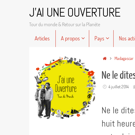
Passer
J'AI UNE OUVERTURE
au
contenu
Tour du monde & Retour sur la Planète
Passer
Articles
A propos
Pays
Nos act
au
contenu
Accueil
Madagascar
Ne le dit
4 juillet 2014
Ne le dit
huit heur