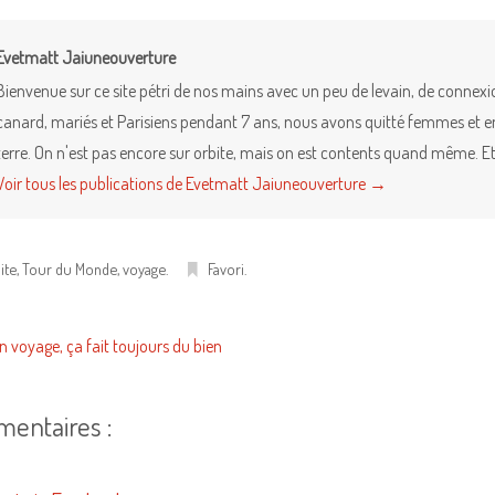
Evetmatt Jaiuneouverture
Bienvenue sur ce site pétri de nos mains avec un peu de levain, de connex
canard, mariés et Parisiens pendant 7 ans, nous avons quitté femmes et enfa
terre. On n'est pas encore sur orbite, mais on est contents quand même. Et 
Voir tous les publications de Evetmatt Jaiuneouverture
→
ite
,
Tour du Monde
,
voyage
.
Favori
.
n voyage, ça fait toujours du bien
mentaires :