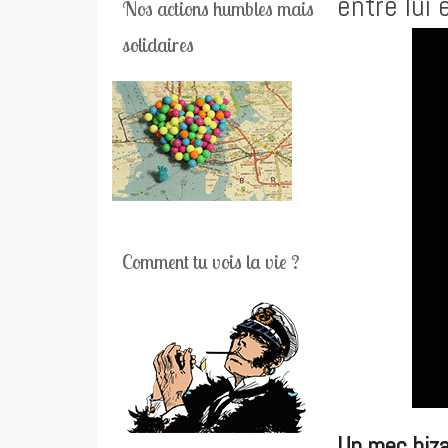
entre lui 
Nos actions humbles mais
solidaires
Comment tu vois la vie ?
Un mec biza