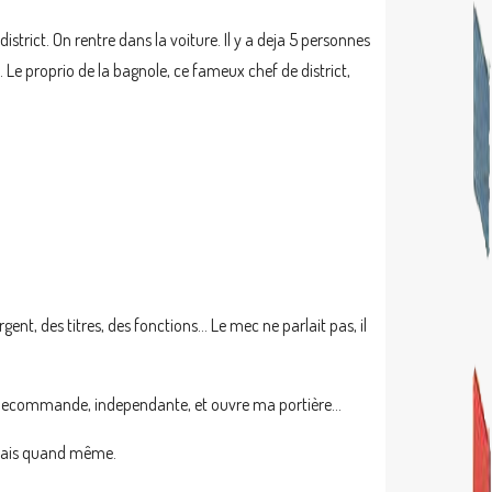
strict. On rentre dans la voiture. Il y a deja 5 personnes
s. Le proprio de la bagnole, ce fameux chef de district,
ent, des titres, des fonctions… Le mec ne parlait pas, il
te telecommande, independante, et ouvre ma portière…
 ouais quand même.