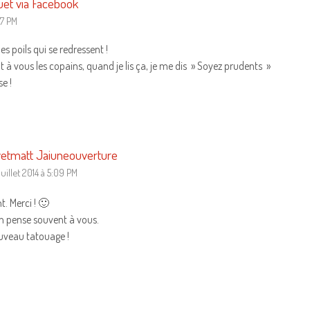
et via Facebook
27 PM
les poils qui se redressent !
 à vous les copains, quand je lis ça, je me dis » Soyez prudents »
e !
etmatt Jaiuneouverture
juillet 2014 à 5:09 PM
t. Merci ! 🙂
n pense souvent à vous.
nouveau tatouage !