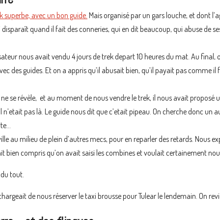
ek superbe, avec un bon guide.
Mais organisé par un gars louche, et dont l’a
 disparaît quand il fait des conneries, qui en dit beaucoup, qui abuse de se
teur nous avait vendu 4 jours de trek depart 10 heures du mat. Au final, on 
vec des guides. Et on a appris qu’il abusait bien, qu’il payait pas comme i
ne se révèle, et au moment de nous vendre le trek, il nous avait proposé u
il n’etait pas là. Le guide nous dit que c’etait pipeau. On cherche donc un a
rte…
lle au milieu de plein d’autres mecs, pour en reparler des retards. Nous expliq
 avait bien compris qu’on avait saisi les combines et voulait certainement no
 du tout.
rgeait de nous réserver le taxi brousse pour Tulear le lendemain. On rev