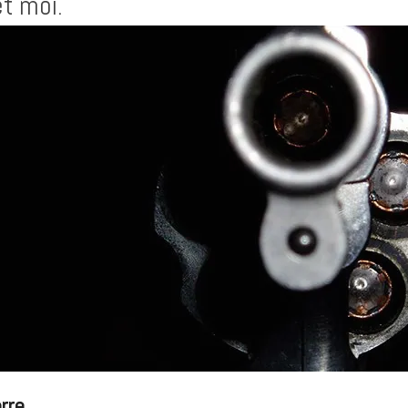
et moi.
rre