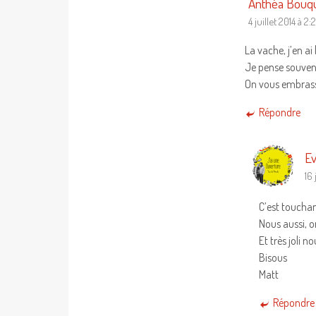
Anthéa Bouqu
4 juillet 2014 à 2:
La vache, j’en ai 
Je pense souvent
On vous embrass
Répondre
Ev
16 
C’est touchan
Nous aussi, o
Et très joli 
Bisous
Matt
Répondre