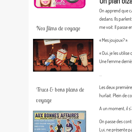
Un plan biz
On apprend que ca n
dedans. Ils parlent
me voit. Il passe en
Nos films de voyage
« Mes joujoux? ».
« Oui, je les utilis
Une femme derrièr
…
Les deux premières
Trucs & bons plans de
hurlait. Plein de c
voyage
A un moment, il s’
On passe des contr
Lui, ne présente p