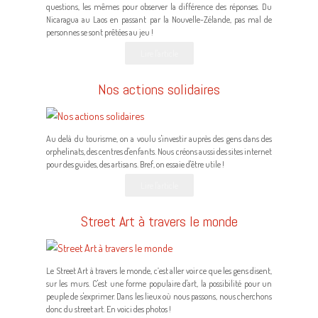
questions, les mêmes pour observer la différence des réponses. Du
Nicaragua au Laos en passant par la Nouvelle-Zélande, pas mal de
personnes se sont prêtées au jeu !
Lire l'article
Nos actions solidaires
Au delà du tourisme, on a voulu s'investir auprès des gens dans des
orphelinats, des centres d'enfants. Nous créons aussi des sites internet
pour des guides, des artisans. Bref, on essaie d'être utile !
Lire l'article
Street Art à travers le monde
Le Street Art à travers le monde, c’est aller voir ce que les gens disent,
sur les murs. C'est une forme populaire d'art, la possibilité pour un
peuple de s'exprimer. Dans les lieux où nous passons, nous cherchons
donc du street art. En voici des photos !