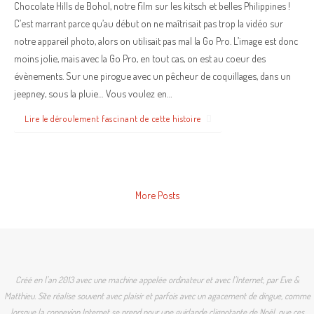
Chocolate Hills de Bohol, notre film sur les kitsch et belles Philippines !
C’est marrant parce qu’au début on ne maîtrisait pas trop la vidéo sur
notre appareil photo, alors on utilisait pas mal la Go Pro. L’image est donc
moins jolie, mais avec la Go Pro, en tout cas, on est au coeur des
évènements. Sur une pirogue avec un pêcheur de coquillages, dans un
jeepney, sous la pluie… Vous voulez en…
Lire le déroulement fascinant de cette histoire
More Posts
Créé en l'an 2013 avec une machine appelée ordinateur et avec l'Internet, par Eve &
Matthieu. Site réalise souvent avec plaisir et parfois avec un agacement de dingue, comme
lorsque la connexion Internet se prend pour une guirlande clignotante de Noël, que ces