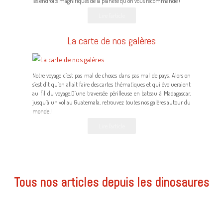
les endroits magnifiques de la planète qu’on vous recommande !
Lire l'article
La carte de nos galères
Notre voyage c’est pas mal de choses dans pas mal de pays. Alors on
s’est dit qu’on allait faire des cartes thématiques et qui évolueraient
au fil du voyage.D’une traversée périlleuse en bateau à Madagascar,
jusqu’à un vol au Guatemala, retrouvez toutes nos galères autour du
monde !
Lire l'article
Tous nos articles depuis les dinosaures