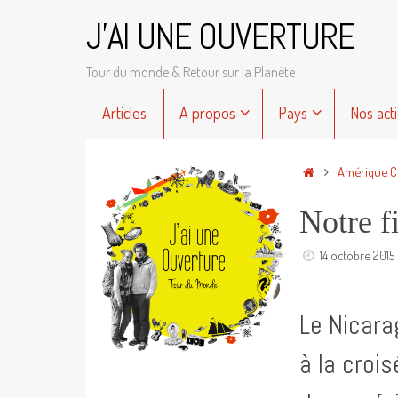
Passer
J'AI UNE OUVERTURE
au
contenu
Tour du monde & Retour sur la Planète
Passer
Articles
A propos
Pays
Nos act
au
contenu
Accueil
Amérique C
Notre f
14 octobre 2015
Le Nicara
à la croi