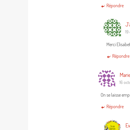
Répondre
J'
19
Merci Elisabe
Répondre
Mari
16 oct
On se laisse empo
Répondre
Ev