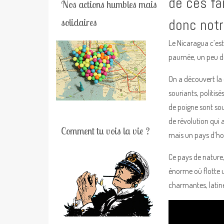
de ces fa
Nos actions humbles mais
donc notr
solidaires
Le Nicaragua c’est
paumée, un peu d
On a découvert la 
souriants, politi
de poigne sont sou
de révolution qui 
Comment tu vois la vie ?
mais un pays d’ho
Ce pays de nature
énorme où flotte u
charmantes, latine