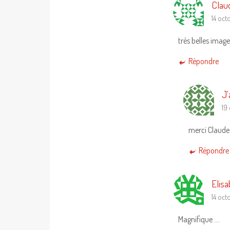
Clau
14 oct
très belles imag
Répondre
J'
19
merci Claude 
Répondre
Elisa
14 oct
Magnifique ….