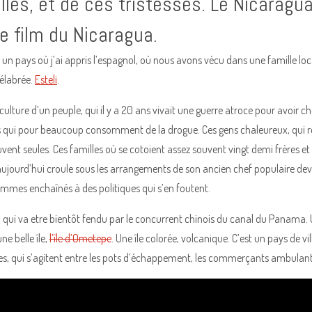
illes, et de ces tristesses. Le Nicaragu
e film du Nicaragua.
 un pays où j’ai appris l’espagnol, où nous avons vécu dans une famille lo
élabrée.
Esteli
.
culture d’un peuple, qui il y a 20 ans vivait une guerre atroce pour avoir ch
sés qui pour beaucoup consomment de la drogue. Ces gens chaleureux, qui r
vent seules. Ces familles où se cotoient assez souvent vingt demi frères et
aujourd’hui croule sous les arrangements de son ancien chef populaire dev
mmes enchaînés à des politiques qui s’en foutent.
, qui va etre bientôt fendu par le concurrent chinois du canal du Panama.
ne belle île,
l’île d’Ometepe
. Une île colorée, volcanique. C’est un pays de 
s, qui s’agitent entre les pots d’échappement, les commerçants ambulants 