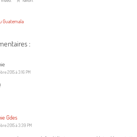
,
Vidéo
.
Favori
.
du Guatemala
mentaires :
nie
obre 2015 à 3:16 PM
!
nie Gdes
obre 2015 à 3:39 PM