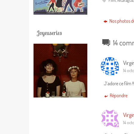
Film
,
Nicaragua
Nos photos 
Joyeuseries
14 com
Virgi
14 oct
J’adore ce film !!
Répondre
Virgi
14 oct