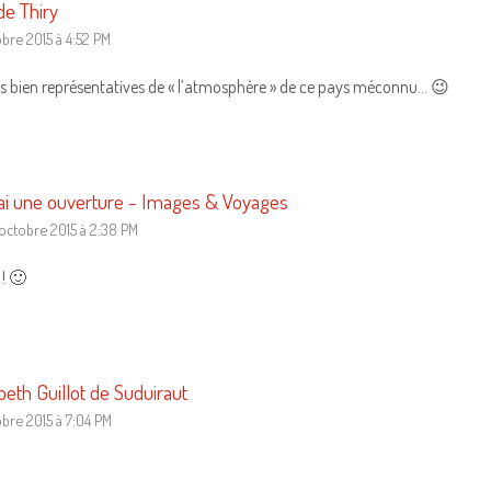
de Thiry
obre 2015 à 4:52 PM
es bien représentatives de « l’atmosphère » de ce pays méconnu… 😉
ai une ouverture - Images & Voyages
 octobre 2015 à 2:38 PM
! 🙂
beth Guillot de Suduiraut
obre 2015 à 7:04 PM