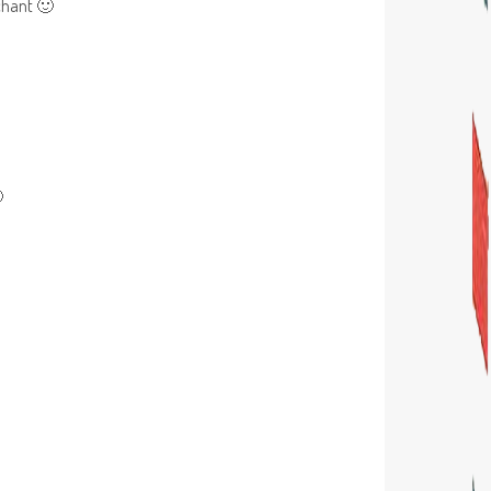
achant 🙂
