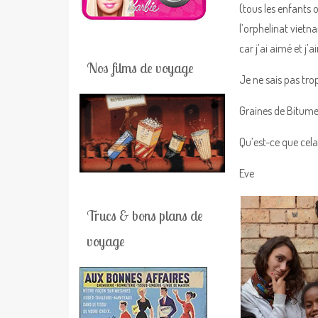
(tous les enfants 
l’orphelinat viet
car j’ai aimé et j
Nos films de voyage
Je ne sais pas tro
Graines de Bitume 
Qu’est-ce que cela 
Eve
Trucs & bons plans de
voyage