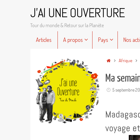
Passer
J'AI UNE OUVERTURE
au
contenu
Tour du monde & Retour sur la Planète
Passer
Articles
A propos
Pays
Nos act
au
contenu
Accueil
Afrique
Ma semain
5 septembre 20
Madagasca
voyage et