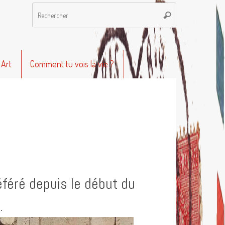
Recherche
Rechercher
pour
:
 Art
Comment tu vois la vie ?
éféré depuis le début du
.