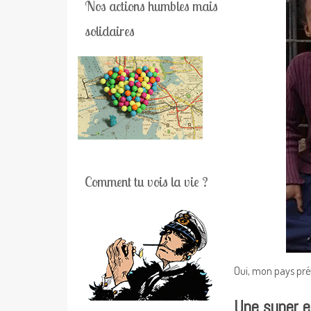
Nos actions humbles mais
solidaires
Comment tu vois la vie ?
Oui, mon pays pré
Une super e