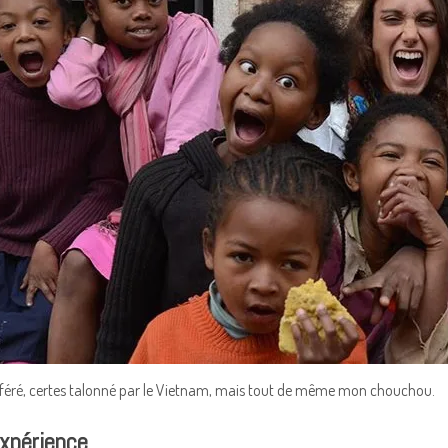
féré, certes talonné par le Vietnam, mais tout de même mon chouchou.
xpérience