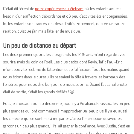
C’était différent de
notre expérience au Vietnam
où les enfants avaient
besoin d’une affection débordante et où peu d’activités étaient organisées.
Ici, les enfants sont cadrés, ont des activités. Forcément, ca crée une autre
relation, puisque j’animais l’atelier de musique.
Un peu de distance au départ
Les deux premiers jours, les plus grands, les 12-16 ans, m’ont regardé avec
sourire, mais du coin de l’oeil. Les plus petits, dont Kevin, Tafit, Paul-Eric
m’ont eux vite réclamé de l’attention et de l’affection. Tous les matins quand
nous étions dans le bureau, ils passaient la tête à travers les barreaux des
fenêtres, pour nous dire bonjour, ou nous sourire. Quand l’appareil photo
était de sortie, c’était les grands défilés ! 🙂
Puis, je crois, au bout du deuxième jour, il y a Volatiana, Farassou, les un peu
plus grandes qui ont commencé à m’approcher un peu plus. Il y a eu aussi
les « mecs » qui se sont mis à me parler. J’ai eu l’impression qu’avec les
garçons un peu plus grands, il fallait gagner la confiance. Avec Justin, c’est en
jouant de la musique que j’ai gagné un peu avec lui. Les deux derniers jours,