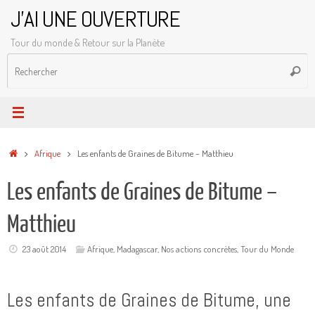
Passer
J'AI UNE OUVERTURE
au
Tour du monde & Retour sur la Planète
contenu
R
Reche
p
:
Accueil
Afrique
Les enfants de Graines de Bitume – Matthieu
Les enfants de Graines de Bitume –
Matthieu
23 août 2014
Afrique
,
Madagascar
,
Nos actions concrètes
,
Tour du Monde
Les enfants de Graines de Bitume, une