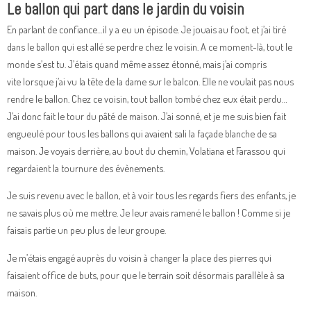
Le ballon qui part dans le jardin du voisin
En parlant de confiance…il y a eu un épisode. Je jouais au foot, et j’ai tiré
dans le ballon qui est allé se perdre chez le voisin. A ce moment-là, tout le
monde s’est tu. J’étais quand même assez étonné, mais j’ai compris
vite lorsque j’ai vu la tête de la dame sur le balcon. Elle ne voulait pas nous
rendre le ballon. Chez ce voisin, tout ballon tombé chez eux était perdu…
J’ai donc fait le tour du pâté de maison. J’ai sonné, et je me suis bien fait
engueulé pour tous les ballons qui avaient sali la façade blanche de sa
maison. Je voyais derrière, au bout du chemin, Volatiana et Farassou qui
regardaient la tournure des évènements.
Je suis revenu avec le ballon, et à voir tous les regards fiers des enfants, je
ne savais plus où me mettre. Je leur avais ramené le ballon ! Comme si je
faisais partie un peu plus de leur groupe.
Je m’étais engagé auprès du voisin à changer la place des pierres qui
faisaient office de buts, pour que le terrain soit désormais parallèle à sa
maison.