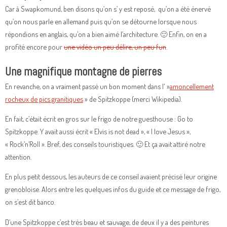
Car à Swapkomund, ben disons qu’on s’ y est reposé, qu’on a été énervé
qu’on nous parle en allemand puis qu’on se détourne lorsque nous
répondions en anglais, qu’on a bien aimé l’architecture. 🙂 Enfin, on en a
profité encore pour
une vidéo un peu délire, un peu fun
.
Une magnifique montagne de pierres
En revanche, on a vraiment passé un bon moment dans l' »
amoncellement
rocheux de pics granitiques
» de Spitzkoppe (merci Wikipedia).
En fait, c’était écrit en gros sur le frigo de notre guesthouse : Go to
Spitzkoppe. Y avait aussi écrit « Elvis is not dead », « I love Jesus »,
« Rock’n’Roll ». Bref, des conseils touristiques. 🙂 Et ça avait attiré notre
attention.
En plus petit dessous, les auteurs de ce conseil avaient précisé leur origine
grenobloise. Alors entre les quelques infos du guide et ce message de frigo,
on s’est dit banco.
D’une Spitzkoppe c’est très beau et sauvage, de deux il y a des peintures