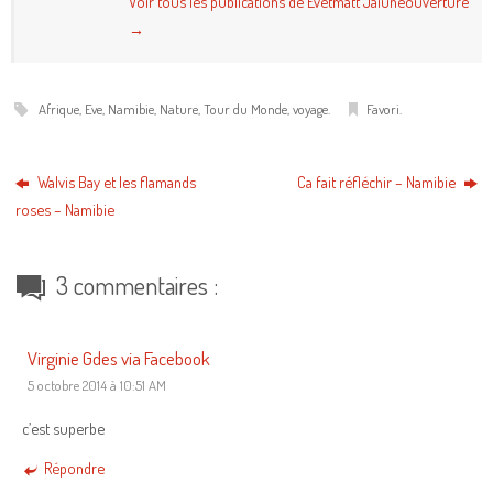
Voir tous les publications de Evetmatt Jaiuneouverture
→
Afrique
,
Eve
,
Namibie
,
Nature
,
Tour du Monde
,
voyage
.
Favori
.
Walvis Bay et les flamands
Ca fait réfléchir – Namibie
roses – Namibie
3 commentaires :
Virginie Gdes via Facebook
5 octobre 2014 à 10:51 AM
c’est superbe
Répondre