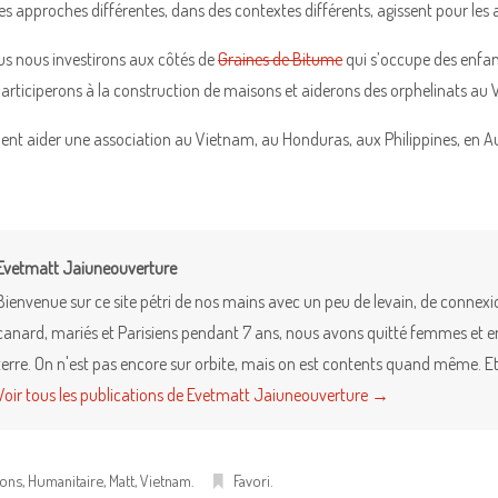
s approches différentes, dans des contextes différents, agissent pour les 
s nous investirons aux côtés de
Graines de Bitume
qui s’occupe des enfan
participerons à la construction de maisons et aiderons des orphelinats a
nt aider une association au Vietnam, au Honduras, aux Philippines, en Aus
Evetmatt Jaiuneouverture
Bienvenue sur ce site pétri de nos mains avec un peu de levain, de connex
canard, mariés et Parisiens pendant 7 ans, nous avons quitté femmes et enfa
terre. On n'est pas encore sur orbite, mais on est contents quand même. Et 
Voir tous les publications de Evetmatt Jaiuneouverture
→
ions
,
Humanitaire
,
Matt
,
Vietnam
.
Favori
.