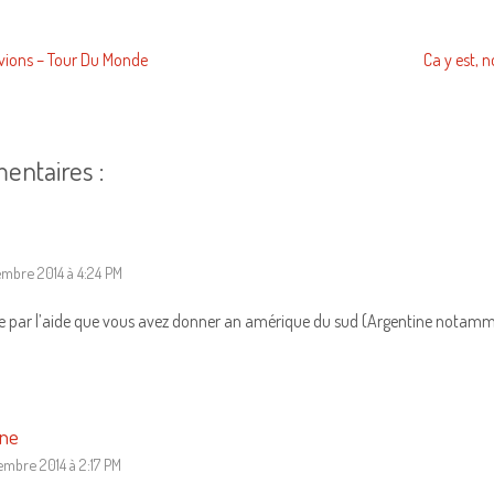
’avions – Tour Du Monde
Ca y est, 
entaires :
mbre 2014 à 4:24 PM
e par l’aide que vous avez donner an amérique du sud (Argentine notamment) 
ine
embre 2014 à 2:17 PM