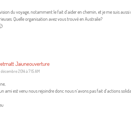
 vision du voyage, notamment le fait d’aider en chemin, et je me suis aussi
rieuses. Quelle organisation avez vous trouvé en Australie?
🙂
etmatt Jaiuneouverture
 décembre 2014 à 7:15 AM
ine,
 un ami est venu nous rejoindre donc nous n’avons pas fait d’actions solida
eu