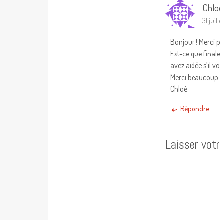
Chlo
31 juil
Bonjour ! Merci p
Est-ce que final
avez aidée s’il vo
Merci beaucoup e
Chloé
Répondre
Laisser vot