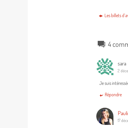
Les billets d
4 comm
sara
2 déce
Je suis intéressé
Répondre
Paul
17 déc