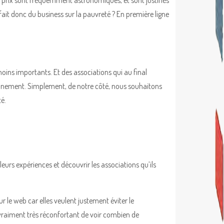
s prix sont fréquemment astronomiques, et sont justifiés
n fait donc du business sur la pauvreté ? En première ligne
oins importants. Et des associations qui au final
ionnement. Simplement, de notre côté, nous souhaitons
té.
urs expériences et découvrir les associations qu’ils
ur le web car elles veulent justement éviter le
t vraiment très réconfortant de voir combien de