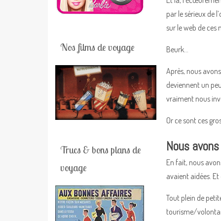
Et là, l’écœuremen
par le sérieux de l
sur le web de ces 
Nos films de voyage
Beurk…
Après, nous avons 
deviennent un peu
vraiment nous inve
Or ce sont ces gros
Nous avons 
Trucs & bons plans de
En fait, nous avon
voyage
avaient aidées. Et
Tout plein de petit
tourisme/volontari