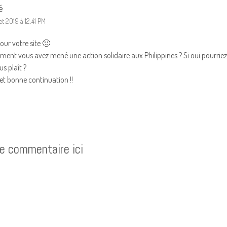
é
let 2019 à 12:41 PM
our votre site 🙂
ement vous avez mené une action solidaire aux Philippines ? Si oui pourri
us plaît ?
t bonne continuation !!
re commentaire ici