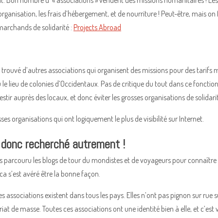
t. Bon nombre d’ « associations » vendent des missions humanitaires ! Le
’organisation, les frais d’hébergement, et de nourriture ! Peut-être, mais o
marchands de solidarité :
Projects Abroad
trouvé d’autres associations qui organisent des missions pour des tarifs m
 le lieu de colonies d’Occidentaux. Pas de critique du tout dans ce fonct
stir auprès des locaux, et donc éviter les grosses organisations de solidari
ses organisations qui ont logiquement le plus de visibilité sur Internet.
donc recherché autrement !
s parcouru les blogs de tour du mondistes et de voyageurs pour connaître le
 ca s’est avéré être la bonne façon.
es associations existent dans tous les pays. Elles n’ont pas pignon sur rue s
at de masse. Toutes ces associations ont une identité bien à elle, et c’es