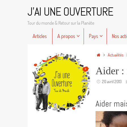
Passer
J'AI UNE OUVERTURE
au
contenu
Tour du monde & Retour sur la Planète
Passer
Articles
A propos
Pays
Nos act
au
contenu
Accueil
Actualités
Aider :
20 avril 2013
Aider ma