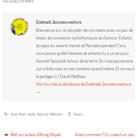
Du 25 au 29 mars
Evetmatt Jaiuneouverture
Bienvenue sur ce site pétri de nos mains avec un peu de
levain, de connexion cyclothymique, et d'amour. Enfants
du pays du canard, mariés et Parisiens pendant 7 ans,
nous avons quitté femmes et enfants il y a un an pour
faire tel Spoutnik le tour de la terre. On n'est pas encore
sur orbite, mais on est contents quand même. Et on vous
le partage ici ! Eve et Matthieu
Voir tous les publications de Evetmatt Jaiuneouverture
→
Hué
,
Matt
,
moto
,
Nature
,
Vietnam
.
Favori
.
K&K sur la baie d’Along (Kayak
Aider comment ? En créant un site