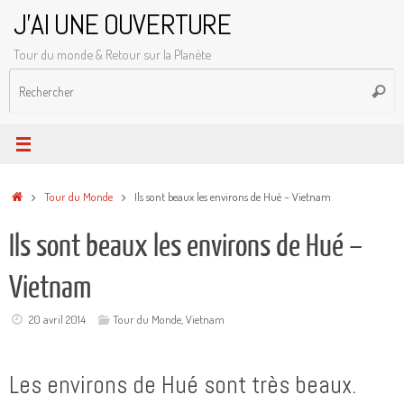
Passer
J'AI UNE OUVERTURE
au
Tour du monde & Retour sur la Planète
contenu
R
Reche
p
:
Accueil
Tour du Monde
Ils sont beaux les environs de Hué – Vietnam
Ils sont beaux les environs de Hué –
Vietnam
20 avril 2014
Tour du Monde
,
Vietnam
Les environs de Hué sont très beaux.