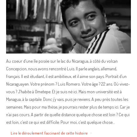
Au coeur d’une île posée sur le lac du Nicaragua, à côté du volcan
Concepcion, nous avons rencontré Luis. Il parle anglais, allemand,
français. Il est étudiant, il est ambitieux, et il aime son pays. Portrait d’un
Nicaraguayen. Votre prénom ? Luis Romero. Votre âge ? 22 ans. Où vivez-
vous ? J’habite à Ometepe. Et je suis né ici. Mais mon université est à
Managua, à la capitale. Donc j’y vais, puis je reviens. A peu près toutes les
semaines. Mais pour ma thèse, je pourrais rester plus de temps ici. Car je
n’ai pas cours. A partir de quelle distance quelque chose est loin ? Ce qui
est loin, c’est ce qui est difficile. Pour moi, c’est quelque chose…
Lire le déroulement fascinant de cette histoire