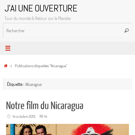
Passer
J'AI UNE OUVERTURE
au
Tour du monde & Retour sur la Planète
contenu
R
Reche
p
:
Accueil
Publications étiquetées "Nicaragua"
Étiquette :
Nicaragua
Notre film du Nicaragua
14 octobre 2015
14