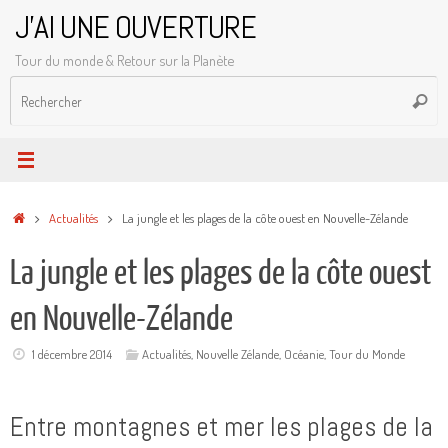
Passer
J'AI UNE OUVERTURE
au
Tour du monde & Retour sur la Planète
contenu
R
Reche
p
:
Accueil
Actualités
La jungle et les plages de la côte ouest en Nouvelle-Zélande
La jungle et les plages de la côte ouest
en Nouvelle-Zélande
1 décembre 2014
Actualités
,
Nouvelle Zélande
,
Océanie
,
Tour du Monde
Entre montagnes et mer les plages de la