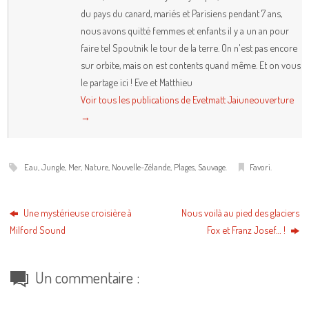
du pays du canard, mariés et Parisiens pendant 7 ans,
nous avons quitté femmes et enfants il y a un an pour
faire tel Spoutnik le tour de la terre. On n'est pas encore
sur orbite, mais on est contents quand même. Et on vous
le partage ici ! Eve et Matthieu
Voir tous les publications de Evetmatt Jaiuneouverture
→
Eau
,
Jungle
,
Mer
,
Nature
,
Nouvelle-Zélande
,
Plages
,
Sauvage
.
Favori
.
Une mystérieuse croisière à
Nous voilà au pied des glaciers
Milford Sound
Fox et Franz Josef… !
Un commentaire :