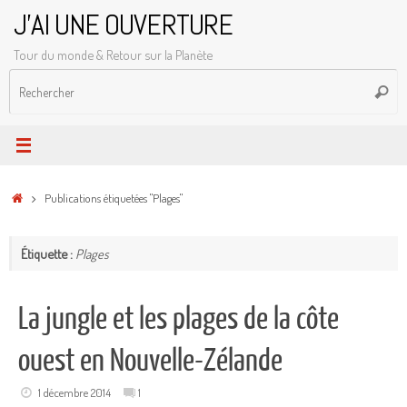
Passer
J'AI UNE OUVERTURE
au
Tour du monde & Retour sur la Planète
contenu
R
Reche
p
:
Accueil
Publications étiquetées "Plages"
Étiquette :
Plages
La jungle et les plages de la côte
ouest en Nouvelle-Zélande
1 décembre 2014
1