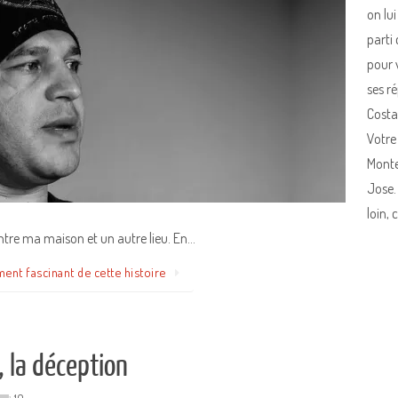
on lui
parti
pour v
ses r
Costa
Votre
Monte
Jose.
loin,
entre ma maison et un autre lieu. En…
ment fascinant de cette histoire
, la déception