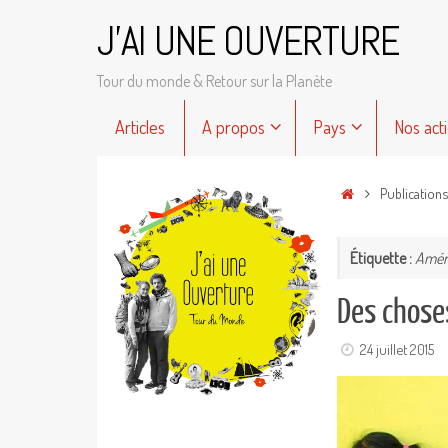
Passer
J'AI UNE OUVERTURE
au
contenu
Tour du monde & Retour sur la Planète
Passer
Articles
A propos
Pays
Nos act
au
contenu
Accueil
Publication
Étiquette :
Améri
Des choses
24 juillet 2015