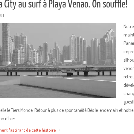
City au surf à Playa Venao. On souffle!
1
Notre
maint
Panam
impre
silhou
venon
retro
dével
chang
guest
lle le Tiers Monde. Retour à plus de spontanéité Dès le lendemain et notre 
on d’hier…
ment fascinant de cette histoire