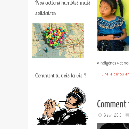
Nos actions humbles mais
solidaires
« indigènes » et n
Lire le déroule
Comment tu vois la vie ?
Comment tu
6 avril 2015