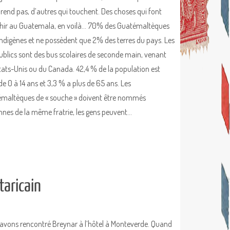
end pas, d’autres qui touchent. Des choses qui font
chir au Guatemala, en voilà… 70% des Guatémaltèques
indigènes et ne possèdent que 2% des terres du pays. Les
ublics sont des bus scolaires de seconde main, venant
tats-Unis ou du Canada. 42,4 % de la population est
de 0 à 14 ans et 3,3 % a plus de 65 ans. Les
maltèques de « souche » doivent être nommés
onnes de la même fratrie, les gens peuvent…
taricain
avons rencontré Breynar à l’hôtel à Monteverde. Quand