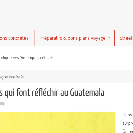
ions concrètes
Préparatifs & bons plans voyage
Street
s étiquetées "Amérique centrale"
que centrale
 qui font réfléchir au Guatemala
1
Dans 
surpre
On re