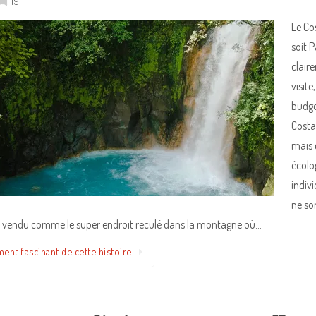
19
Le Co
soit 
clair
visit
budge
Costa
mais 
écolog
indivi
ne so
t vendu comme le super endroit reculé dans la montagne où…
ment fascinant de cette histoire