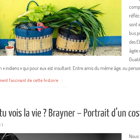
compr
réflé
sont 
bus p
des E
âgée 
Guaté
on « indiens » qui pour eux est insultant. Entre amis du même âge, ou pers
ment fascinant de cette histoire
 vois la vie ? Brayner – Portrait d’un cos
1
Nous 