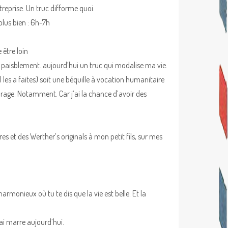
reprise. Un truc difforme quoi.
plus bien : 6h-7h
 être loin
 paisblement. aujourd’hui un truc qui modalise ma vie.
les a faites) soit une béquille à vocation humanitaire
e. Notamment. Car j’ai la chance d’avoir des
res et des Werther’s originals à mon petit fils, sur mes
harmonieux où tu te dis que la vie est belle. Et la
 ai marre aujourd’hui.