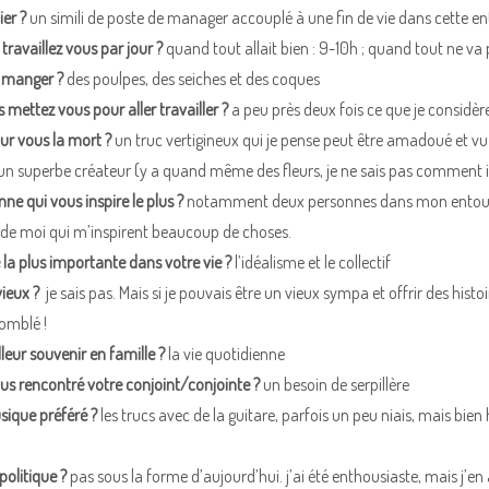
ier ?
un simili de poste de manager accouplé à une fin de vie dans cette ent
ravaillez vous par jour ?
quand tout allait bien : 9-10h ; quand tout ne va 
 manger ?
des poulpes, des seiches et des coques
ettez vous pour aller travailler ?
a peu près deux fois ce que je considère
ur vous la mort ?
un truc vertigineux qui je pense peut être amadoué et vu
un superbe créateur (y a quand même des fleurs, je ne sais pas comment il 
nne qui vous inspire le plus ?
notamment deux personnes dans mon entourag
de moi qui m’inspirent beaucoup de choses.
e la plus importante dans votre vie ?
l’idéalisme et le collectif
vieux ?
je sais pas. Mais si je pouvais être un vieux sympa et offrir des histoi
comblé !
leur souvenir en famille ?
la vie quotidienne
 rencontré votre conjoint/conjointe ?
un besoin de serpillère
sique préféré ?
les trucs avec de la guitare, parfois un peu niais, mais bien 
politique ?
pas sous la forme d’aujourd’hui. j’ai été enthousiaste, mais j’en