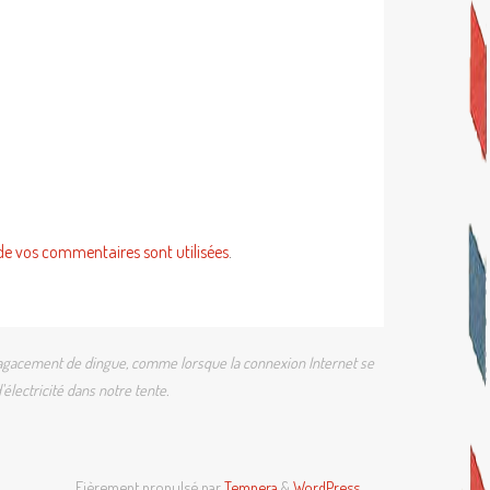
de vos commentaires sont utilisées
.
 un agacement de dingue, comme lorsque la connexion Internet se
électricité dans notre tente.
Fièrement propulsé par
Tempera
&
WordPress.