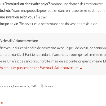
s l’immigration dans votre pays ?
comme une chance de rester ouvert
déchets ?
dans une poubelle pour papier, dans un recup verre, et dans une
eure invention selon vous ?
le train
incipe de vie ?
le devoir et la performance ne doivent pas regir la vie
Evetmatt Jaiuneouverture
Bienvenue sur ce site pétri de nos mains avec un peu de levain, de connex
canard, mariés et Parisiens pendant 7 ans, nous avons quitté femmes et enfa
terre. On n'est pas encore sur orbite, mais on est contents quand même. Et 
Voir tous les publications de Evetmatt Jaiuneouverture
→
s la vie ?
,
Humanitaire
,
Matt
.
Favori
.
sse