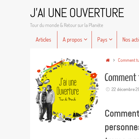
Passer
J'AI UNE OUVERTURE
au
contenu
Tour du monde & Retour sur la Planète
Passer
Articles
A propos
Pays
Nos act
au
contenu
Accueil
Comment tu 
Comment tu
22 décembre 2
Comment t
personnes