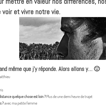
r mettre en valeur nos différences, n
voir et vivre notre vie.
quand même que j’y réponde. Alors allons y… 🙂
tthieu
is
 distance quelque chose est loin ?
Plus de une demi heure de trajet
s ?
avec ma petite femme