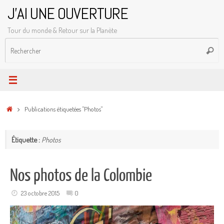
Passer
J'AI UNE OUVERTURE
au
Tour du monde & Retour sur la Planète
contenu
R
Reche
p
:
Accueil
Publications étiquetées "Photos"
Étiquette :
Photos
Nos photos de la Colombie
23 octobre 2015
0