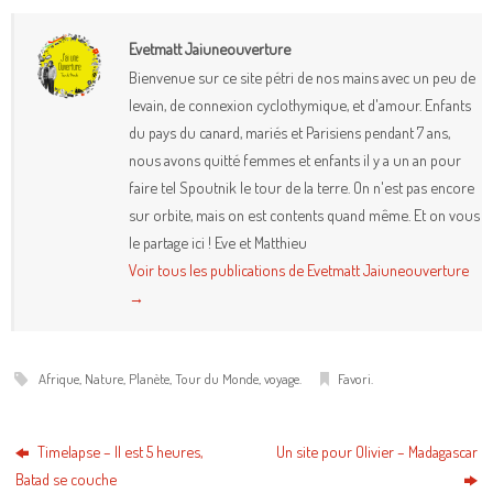
Evetmatt Jaiuneouverture
Bienvenue sur ce site pétri de nos mains avec un peu de
levain, de connexion cyclothymique, et d'amour. Enfants
du pays du canard, mariés et Parisiens pendant 7 ans,
nous avons quitté femmes et enfants il y a un an pour
faire tel Spoutnik le tour de la terre. On n'est pas encore
sur orbite, mais on est contents quand même. Et on vous
le partage ici ! Eve et Matthieu
Voir tous les publications de Evetmatt Jaiuneouverture
→
Afrique
,
Nature
,
Planète
,
Tour du Monde
,
voyage
.
Favori
.
Timelapse – Il est 5 heures,
Un site pour Olivier – Madagascar
Batad se couche