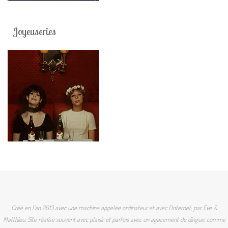
Joyeuseries
Créé en l'an 2013 avec une machine appelée ordinateur et avec l'Internet, par Eve &
Matthieu. Site réalise souvent avec plaisir et parfois avec un agacement de dingue, comme