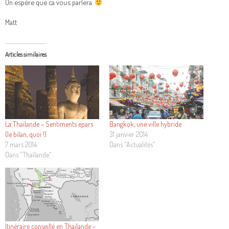
On espère que ca vous parlera.
Matt
Articles similaires
La Thaïlande – Sentiments épars
Bangkok, une ville hybride
(le bilan, quoi !)
31 janvier 2014
7 mars 2014
Dans "Actualités"
Dans "Thaïlande"
Itinéraire conseillé en Thaïlande –