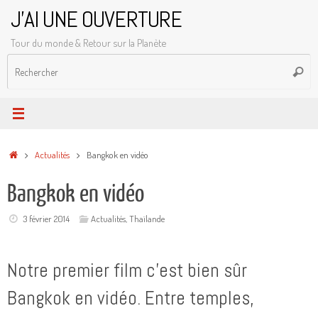
Passer
J'AI UNE OUVERTURE
au
Tour du monde & Retour sur la Planète
contenu
R
Reche
p
:
Accueil
Actualités
Bangkok en vidéo
Bangkok en vidéo
3 février 2014
Actualités
,
Thaïlande
Notre premier film c’est bien sûr
Bangkok en vidéo. Entre temples,