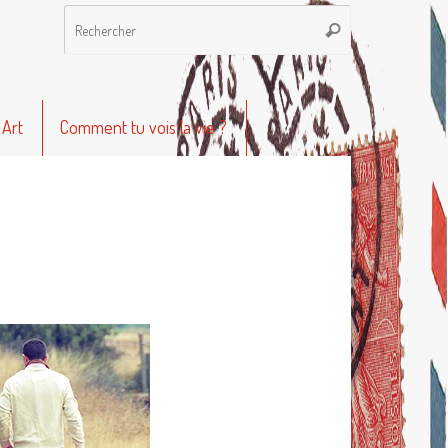
Recherche
Rechercher
pour
:
 Art
Comment tu vois la vie ?