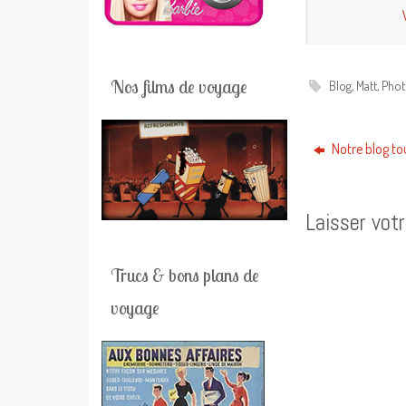
Nos films de voyage
Blog
,
Matt
,
Phot
Notre blog to
Laisser vot
Trucs & bons plans de
voyage