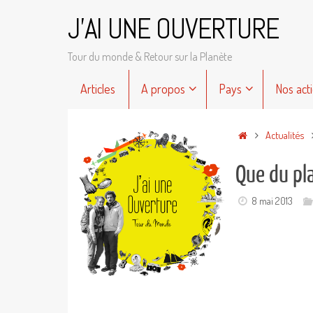
Passer
J'AI UNE OUVERTURE
au
contenu
Tour du monde & Retour sur la Planète
Passer
Articles
A propos
Pays
Nos act
au
contenu
Accueil
Actualités
Que du plai
8 mai 2013