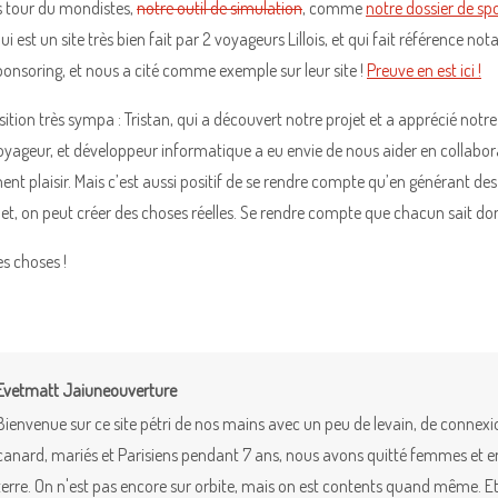
s tour du mondistes,
notre outil de simulation
, comme
notre dossier de sp
ui est un site très bien fait par 2 voyageurs Lillois, et qui fait référence 
ponsoring, et nous a cité comme exemple sur leur site !
Preuve en est ici !
sition très sympa : Tristan, qui a découvert notre projet et a apprécié notr
voyageur, et développeur informatique a eu envie de nous aider en collabora
ent plaisir. Mais c’est aussi positif de se rendre compte qu’en générant de
net, on peut créer des choses réelles. Se rendre compte que chacun sait don
s choses !
Evetmatt Jaiuneouverture
Bienvenue sur ce site pétri de nos mains avec un peu de levain, de connex
canard, mariés et Parisiens pendant 7 ans, nous avons quitté femmes et enfa
terre. On n'est pas encore sur orbite, mais on est contents quand même. Et 