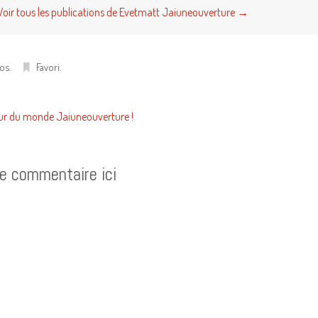
Voir tous les publications de Evetmatt Jaiuneouverture
→
os
.
Favori
.
ur du monde Jaiuneouverture !
re commentaire ici