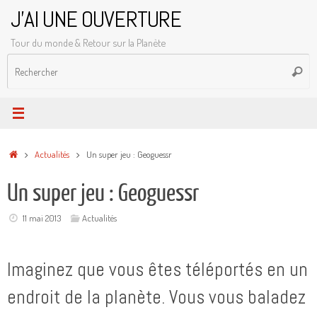
Passer
J'AI UNE OUVERTURE
au
Tour du monde & Retour sur la Planète
contenu
R
Reche
p
:
Accueil
Actualités
Un super jeu : Geoguessr
Un super jeu : Geoguessr
11 mai 2013
Actualités
Imaginez que vous êtes téléportés en un
endroit de la planète. Vous vous baladez