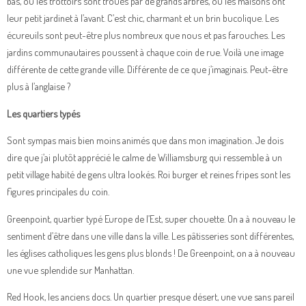
bas, où les trottoirs sont troués par de grands arbres, où les maisons ont
leur petit jardinet à l’avant. C’est chic, charmant et un brin bucolique. Les
écureuils sont peut-être plus nombreux que nous et pas farouches. Les
jardins communautaires poussent à chaque coin de rue. Voilà une image
différente de cette grande ville. Différente de ce que j’imaginais. Peut-être
plus à l’anglaise ?
Les quartiers typés
Sont sympas mais bien moins animés que dans mon imagination. Je dois
dire que j’ai plutôt apprécié le calme de Williamsburg qui ressemble à un
petit village habité de gens ultra lookés. Roi burger et reines fripes sont les
figures principales du coin.
Greenpoint, quartier typé Europe de l’Est, super chouette. On a à nouveau le
sentiment d’être dans une ville dans la ville. Les pâtisseries sont différentes,
les églises catholiques les gens plus blonds ! De Greenpoint, on a à nouveau
une vue splendide sur Manhattan.
Red Hook, les anciens docs. Un quartier presque désert, une vue sans pareil