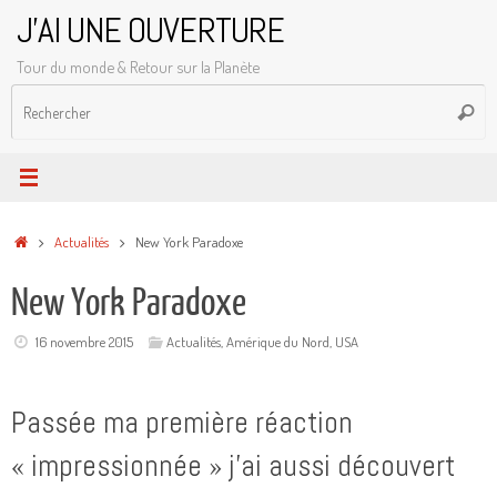
Passer
J'AI UNE OUVERTURE
au
Tour du monde & Retour sur la Planète
contenu
R
Reche
p
:
Accueil
Actualités
New York Paradoxe
New York Paradoxe
16 novembre 2015
Actualités
,
Amérique du Nord
,
USA
Passée ma première réaction
« impressionnée » j’ai aussi découvert