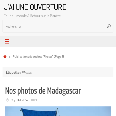
Passer
J'AI UNE OUVERTURE
au
Tour du monde & Retour sur la Planète
contenu
R
Reche
p
:
Accueil
Publications étiquetées "Photos"
(Page 2)
Étiquette :
Photos
Nos photos de Madagascar
31 juillet 2014
10