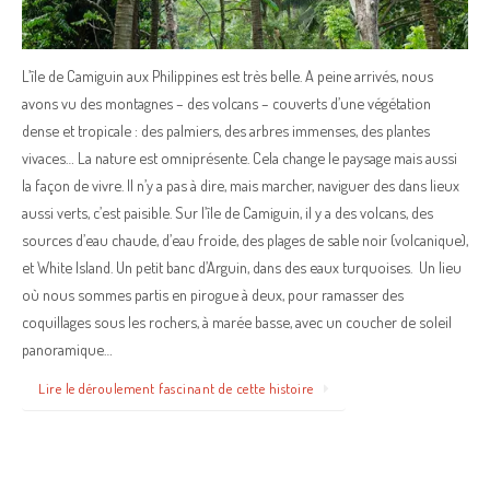
L’île de Camiguin aux Philippines est très belle. A peine arrivés, nous
avons vu des montagnes – des volcans – couverts d’une végétation
dense et tropicale : des palmiers, des arbres immenses, des plantes
vivaces… La nature est omniprésente. Cela change le paysage mais aussi
la façon de vivre. Il n’y a pas à dire, mais marcher, naviguer des dans lieux
aussi verts, c’est paisible. Sur l’île de Camiguin, il y a des volcans, des
sources d’eau chaude, d’eau froide, des plages de sable noir (volcanique),
et White Island. Un petit banc d’Arguin, dans des eaux turquoises. Un lieu
où nous sommes partis en pirogue à deux, pour ramasser des
coquillages sous les rochers, à marée basse, avec un coucher de soleil
panoramique…
Lire le déroulement fascinant de cette histoire