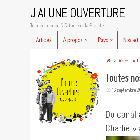
Passer
J'AI UNE OUVERTURE
au
contenu
Tour du monde & Retour sur la Planète
Passer
Articles
A propos
Pays
Nos act
au
contenu
Accueil
Amérique C
Toutes no
16 septembre 2
Du canal 
Charlie »