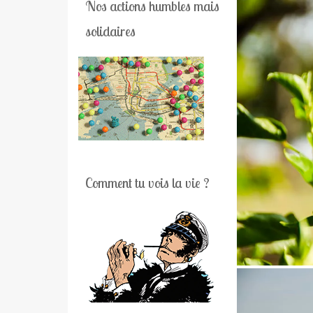
Nos actions humbles mais
solidaires
Comment tu vois la vie ?