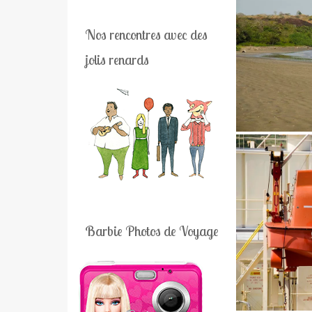
Nos rencontres avec des
jolis renards
Barbie Photos de Voyage