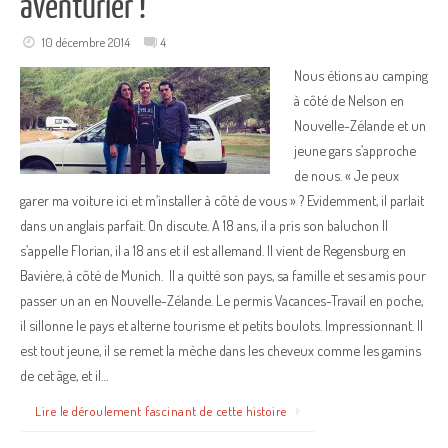
aventurier !
10 décembre 2014
4
Nous étions au camping
à côté de Nelson en
Nouvelle-Zélande et un
jeune gars s’approche
de nous. « Je peux
garer ma voiture ici et m’installer à côté de vous » ? Evidemment, il parlait
dans un anglais parfait. On discute. A 18 ans, il a pris son baluchon Il
s’appelle Florian, il a 18 ans et il est allemand. Il vient de Regensburg en
Bavière, à côté de Munich. Il a quitté son pays, sa famille et ses amis pour
passer un an en Nouvelle-Zélande. Le permis Vacances-Travail en poche,
il sillonne le pays et alterne tourisme et petits boulots. Impressionnant. Il
est tout jeune, il se remet la mèche dans les cheveux comme les gamins
de cet âge, et il…
Lire le déroulement fascinant de cette histoire