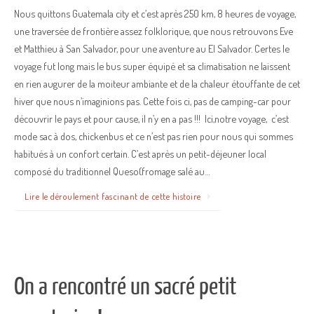
Nous quittons Guatemala city et c’est après 250 km, 8 heures de voyage,
une traversée de frontière assez folklorique, que nous retrouvons Eve
et Matthieu à San Salvador, pour une aventure au El Salvador. Certes le
voyage fut long mais le bus super équipé et sa climatisation ne laissent
en rien augurer de la moiteur ambiante et de la chaleur étouffante de cet
hiver que nous n’imaginions pas. Cette fois ci, pas de camping-car pour
découvrir le pays et pour cause, il n’y en a pas !!! Ici,notre voyage, c’est
mode sac à dos, chickenbus et ce n’est pas rien pour nous qui sommes
habitués à un confort certain. C’est après un petit-déjeuner local
composé du traditionnel Queso(fromage salé au…
Lire le déroulement fascinant de cette histoire
On a rencontré un sacré petit