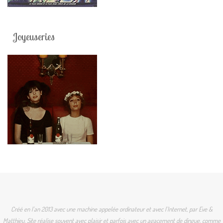
Joyeuseries
Créé en l'an 2013 avec une machine appelée ordinateur et avec l'Internet, par Eve &
Matthieu. Site réalise souvent avec plaisir et parfois avec un agacement de dingue, comme