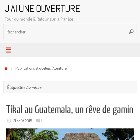
Passer
J'AI UNE OUVERTURE
au
Tour du monde & Retour sur la Planète
contenu
R
Reche
p
:
Accueil
Publications étiquetées "Aventure"
Étiquette :
Aventure
Tikal au Guatemala, un rêve de gamin
31 août 2015
1