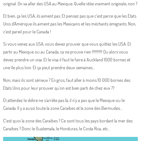
original. On va aller des USA au Mexique. Quelle idée vraiment originale, non ?
Et bien, ça les USA, ils aiment pas. Et pensez pas que c’est parce que les Etats
Unis d’Amérique ils aiment pas les Mexicains et les méchants émigrants. Non,
c’est pareil pour le Canada !
Si vous venez aux USA, vous devez prouver que vous quittez les USA. Et
partir au Mexique ou au Canada, ca ne prouve rien !!!!!!!!!!! Ou alors vous
devez prendre un visa. Et le visa il faut le faire à Auckland 1000 bornes et
une île plus loin. Et ça peut prendre deux semaines…
Non, mais ils sont sérieux ? En gros, faut aller à moins 10 000 bornes des
Etats Unis pour leur prouver qu’on est bien parti de chez eux ??
Et attendez le délire ne s’arrête pas là, il n’y a pas que le Mexique ou le
Canada. Il y a aussi toute la zone Caraïbes et la zone des Bermudes…
C’est quoi la zone des Caraïbes ? Ce sont tous les pays bordant la mer des
Caraïbes ? Donc le Guatemala, le Honduras, le Costa Rica, etc…