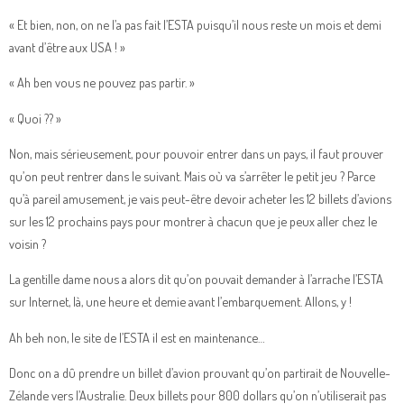
« Et bien, non, on ne l’a pas fait l’ESTA puisqu’il nous reste un mois et demi
avant d’être aux USA ! »
« Ah ben vous ne pouvez pas partir. »
« Quoi ?? »
Non, mais sérieusement, pour pouvoir entrer dans un pays, il faut prouver
qu’on peut rentrer dans le suivant. Mais où va s’arrêter le petit jeu ? Parce
qu’à pareil amusement, je vais peut-être devoir acheter les 12 billets d’avions
sur les 12 prochains pays pour montrer à chacun que je peux aller chez le
voisin ?
La gentille dame nous a alors dit qu’on pouvait demander à l’arrache l’ESTA
sur Internet, là, une heure et demie avant l’embarquement. Allons, y !
Ah beh non, le site de l’ESTA il est en maintenance…
Donc on a dû prendre un billet d’avion prouvant qu’on partirait de Nouvelle-
Zélande vers l’Australie. Deux billets pour 800 dollars qu’on n’utiliserait pas