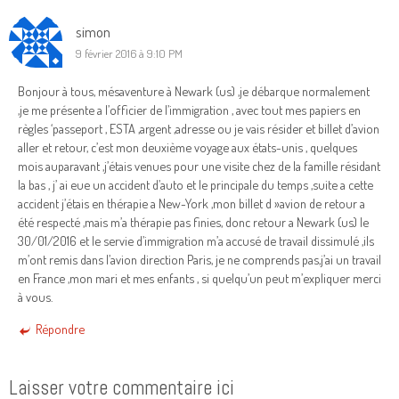
simon
9 février 2016 à 9:10 PM
Bonjour à tous, mésaventure à Newark (us) ,je débarque normalement
,je me présente a l’officier de l’immigration , avec tout mes papiers en
règles ‘passeport , ESTA ,argent ,adresse ou je vais résider et billet d’avion
aller et retour, c’est mon deuxième voyage aux états-unis , quelques
mois auparavant ,j’étais venues pour une visite chez de la famille résidant
la bas , j’ ai eue un accident d’auto et le principale du temps ,suite a cette
accident j’étais en thérapie a New-York ,mon billet d »avion de retour a
été respecté ,mais m’a thérapie pas finies, donc retour a Newark (us) le
30/01/2016 et le servie d’immigration m’a accusé de travail dissimulé ,ils
m’ont remis dans l’avion direction Paris, je ne comprends pas,j’ai un travail
en France ,mon mari et mes enfants , si quelqu’un peut m’expliquer merci
à vous.
Répondre
Laisser votre commentaire ici