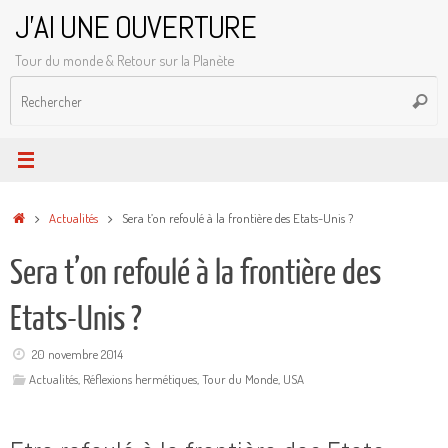
Passer
J'AI UNE OUVERTURE
au
Tour du monde & Retour sur la Planète
contenu
R
Reche
p
:
Accueil
Actualités
Sera t’on refoulé à la frontière des Etats-Unis ?
Sera t’on refoulé à la frontière des
Etats-Unis ?
20 novembre 2014
Actualités
,
Réflexions hermétiques
,
Tour du Monde
,
USA