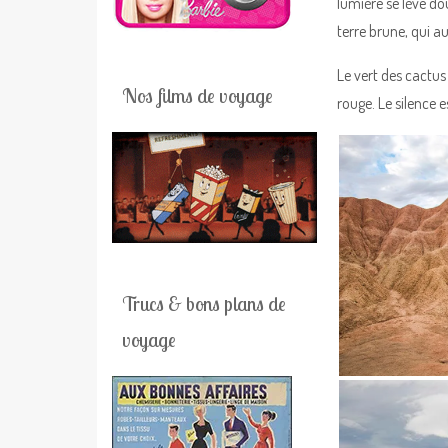
lumière se lève do
terre brune, qui au
Le vert des cactus
Nos films de voyage
rouge. Le silence 
Trucs & bons plans de
voyage