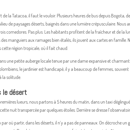
t de la Tatacoa, il faut le vouloir. Plusieurs heures de bus depuis Bogota, d
lieu de paysages déserts, baignés dans une lumière crépusculaire. Nous arriv
rois comedores. Pas plus. Les habitants profitent de la fraîcheur et de la lu
 des manguiers aux ramages bien étalés, ils jouent aux cartes en famille. No
cette région tropicale, où il fait chaud.
ns une petite auberge locale tenue par une dame expansive et charmante, 
Colombiens, le jardinier est handicapé, il y a beaucoup de femmes, souvent 
 la solitude.
s le désert
premières lueurs, nous partons à 5 heures du matin, dans un taxi déglingué, 
cette nuit transpercée par quelques étoiles. Derrière se dresse l’observatoir
 par où partir, dans les déserts, il n’y a pas de panneaux. On décroche un gr