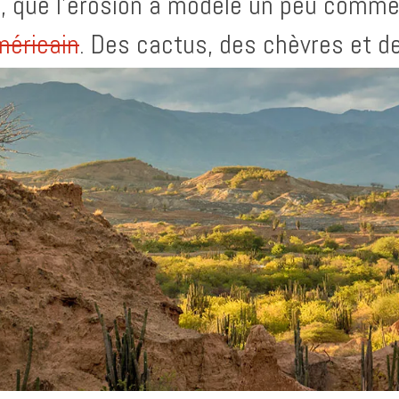
, que l’érosion a modelé un peu comm
méricain
. Des cactus, des chèvres et