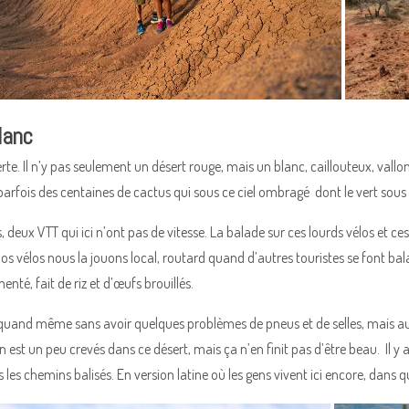
lanc
erte. Il n’y pas seulement un désert rouge, mais un blanc, caillouteux, val
parfois des centaines de cactus qui sous ce ciel ombragé dont le vert sous
, deux VTT qui ici n’ont pas de vitesse. La balade sur ces lourds vélos et ce
os vélos nous la jouons local, routard quand d’autres touristes se font bal
menté, fait de riz et d’œufs brouillés.
 quand même sans avoir quelques problèmes de pneus et de selles, mais au 
n est un peu crevés dans ce désert, mais ça n’en finit pas d’être beau. Il y 
s les chemins balisés. En version latine où les gens vivent ici encore, dans 