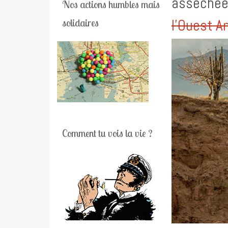
asséchée
Nos actions humbles mais
l’Ouest A
solidaires
Comment tu vois la vie ?