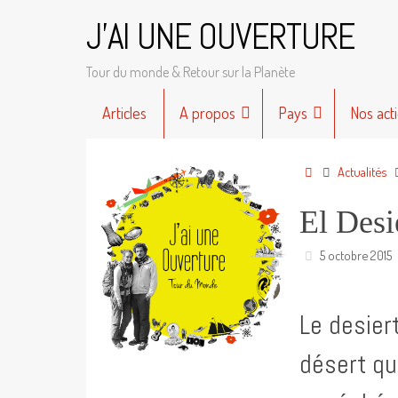
Passer
J'AI UNE OUVERTURE
au
contenu
Tour du monde & Retour sur la Planète
Passer
Articles
A propos
Pays
Nos act
au
contenu
Accueil
Actualités
El Desi
5 octobre 2015
Le desier
désert qu