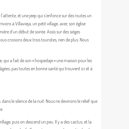
e l’attente, et une jeep qui s’enfonce sur des routes un
ons à Villavieja, un petit village, avec son église
mière d’un début de soirée. Assis sur des sièges
us croisons deux trois touristes, rien de plus. Nous
qui a fait de son « hospedaje » une maison pour les
âgées, pas toutes en bonne santé qui trouvent ici et à
dans le silence de la nuit. Nous ne devinons le relief que
e.
illage, puis on descend un peu. Il y a des cactus, et la