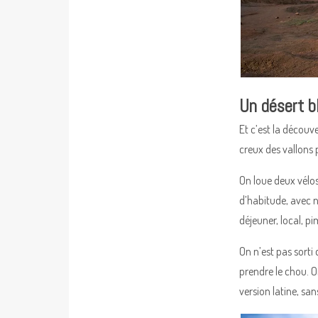
Un désert b
Et c’est la découv
creux des vallons 
On loue deux vélos
d’habitude, avec n
déjeuner, local, pi
On n’est pas sorti
prendre le chou. O
version latine, san