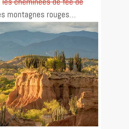
e
les cheminées de fée de
 des montagnes rouges…