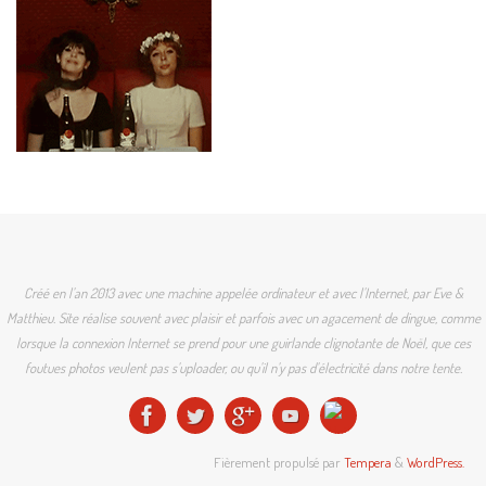
Créé en l'an 2013 avec une machine appelée ordinateur et avec l'Internet, par Eve &
Matthieu. Site réalise souvent avec plaisir et parfois avec un agacement de dingue, comme
lorsque la connexion Internet se prend pour une guirlande clignotante de Noël, que ces
foutues photos veulent pas s'uploader, ou qu'il n'y pas d'électricité dans notre tente.
Fièrement propulsé par
Tempera
&
WordPress.