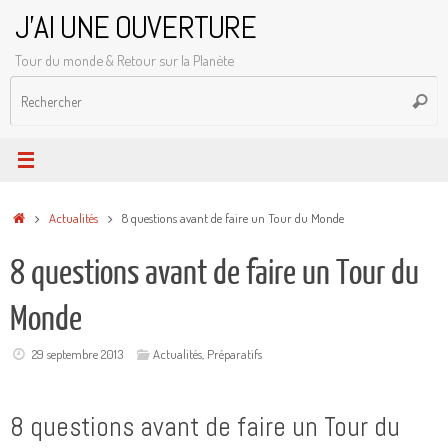
Passer
J'AI UNE OUVERTURE
au
Tour du monde & Retour sur la Planète
contenu
R
Reche
p
:
Accueil
Actualités
8 questions avant de faire un Tour du Monde
8 questions avant de faire un Tour du
Monde
29 septembre 2013
Actualités
,
Préparatifs
8 questions avant de faire un Tour du