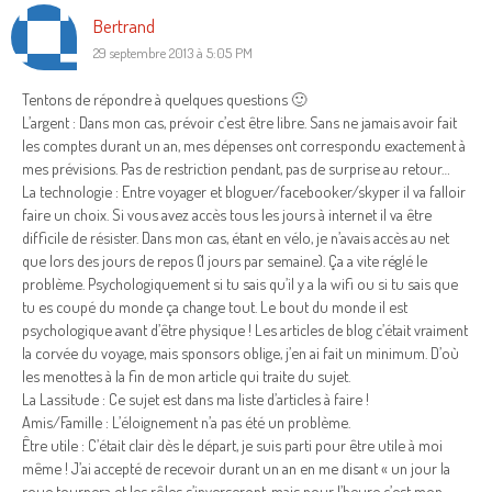
Bertrand
29 septembre 2013 à 5:05 PM
Tentons de répondre à quelques questions 🙂
L’argent : Dans mon cas, prévoir c’est être libre. Sans ne jamais avoir fait
les comptes durant un an, mes dépenses ont correspondu exactement à
mes prévisions. Pas de restriction pendant, pas de surprise au retour…
La technologie : Entre voyager et bloguer/facebooker/skyper il va falloir
faire un choix. Si vous avez accès tous les jours à internet il va être
difficile de résister. Dans mon cas, étant en vélo, je n’avais accès au net
que lors des jours de repos (1 jours par semaine). Ça a vite réglé le
problème. Psychologiquement si tu sais qu’il y a la wifi ou si tu sais que
tu es coupé du monde ça change tout. Le bout du monde il est
psychologique avant d’être physique ! Les articles de blog c’était vraiment
la corvée du voyage, mais sponsors oblige, j’en ai fait un minimum. D’où
les menottes à la fin de mon article qui traite du sujet.
La Lassitude : Ce sujet est dans ma liste d’articles à faire !
Amis/Famille : L’éloignement n’a pas été un problème.
Être utile : C’était clair dès le départ, je suis parti pour être utile à moi
même ! J’ai accepté de recevoir durant un an en me disant « un jour la
roue tournera et les rôles s’inverseront, mais pour l’heure c’est mon