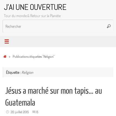
Passer
J'AI UNE OUVERTURE
au
Tour du monde & Retour sur la Planète
contenu
R
Reche
p
:
Accueil
Publications étiquetées "Religion"
Étiquette :
Religion
Jésus a marché sur mon tapis… au
Guatemala
20 juillet 2015
8