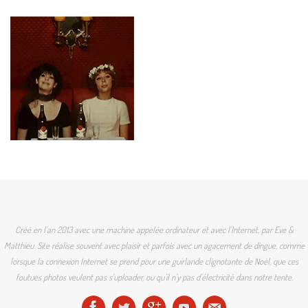
Créé en l'an 2013 avec une machine appelée ordinateur et avec l'Internet, par Eve &
Matthieu. Site réalise souvent avec plaisir et parfois avec un agacement de dingue, comme
lorsque la connexion Internet se prend pour une guirlande clignotante de Noël, que ces
foutues photos veulent pas s'uploader, ou qu'il n'y pas d'électricité dans notre tente.