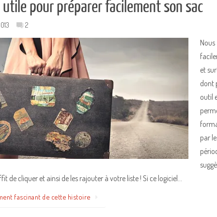
l utile pour préparer facilement son sac
2013
2
Nous 
facile
et sur
dont p
outil 
perme
forma
par le
pério
suggè
fit de cliquer et ainsi de les rajouter à votre liste ! Si ce logiciel…
ment fascinant de cette histoire