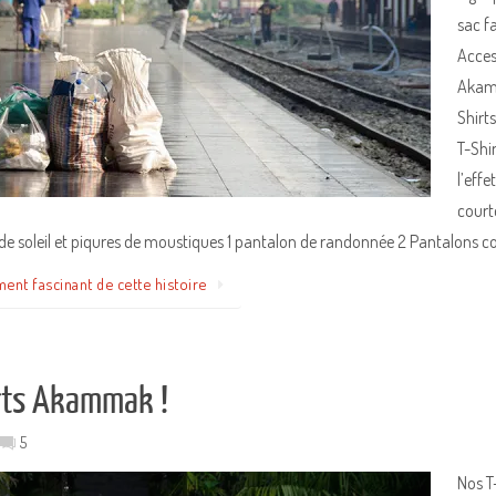
sac f
Acces
Akamm
Shirt
T-Shi
l’eff
court
de soleil et piqures de moustiques 1 pantalon de randonnée 2 Pantalons c
ment fascinant de cette histoire
rts Akammak !
5
Nos T