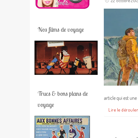
22 octobre 201
Nos films de voyage
Trucs & bons plans de
article qui est un
voyage
Lire le déroule