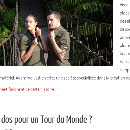
histo
place 
des a
de sp
pouvez
plus 
beauc
Pasca
temps
atériel. Akammak est en effet une société spécialisée dans la création 
ment fascinant de cette histoire
à dos pour un Tour du Monde ?