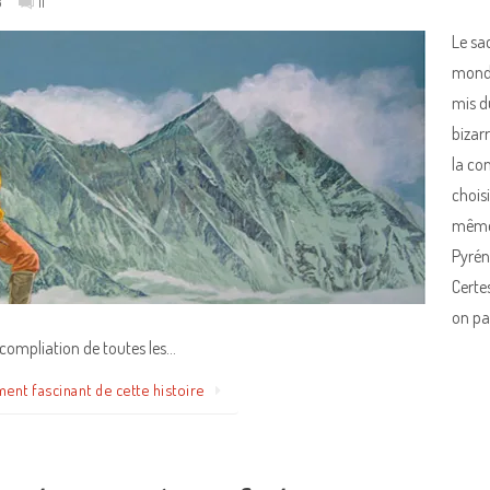
3
11
Le sa
monde
mis d
bizarr
la co
chois
même 
Pyréné
Certes
on pa
e compliation de toutes les…
ment fascinant de cette histoire