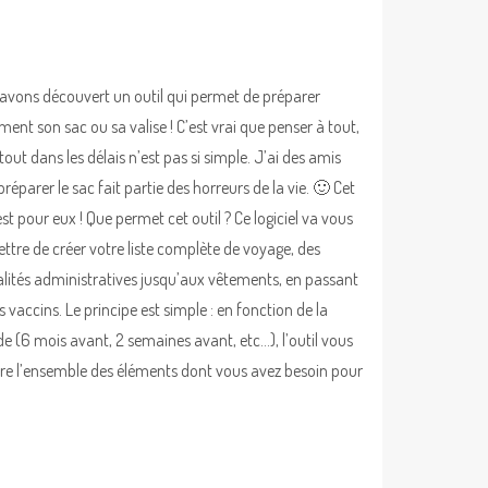
avons découvert un outil qui permet de préparer
ment son sac ou sa valise ! C’est vrai que penser à tout,
tout dans les délais n’est pas si simple. J’ai des amis
réparer le sac fait partie des horreurs de la vie. 🙂 Cet
est pour eux ! Que permet cet outil ? Ce logiciel va vous
ttre de créer votre liste complète de voyage, des
lités administratives jusqu’aux vêtements, en passant
s vaccins. Le principe est simple : en fonction de la
de (6 mois avant, 2 semaines avant, etc…), l’outil vous
re l’ensemble des éléments dont vous avez besoin pour