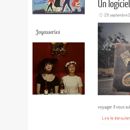
Un logicie
29 septembre 
Joyeuseries
voyager. Il vous suf
Lire le déroule