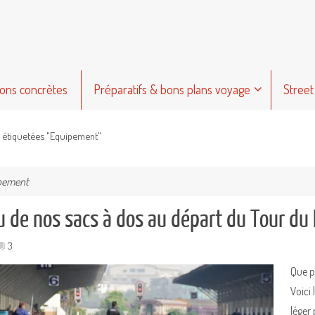
ions concrètes
Préparatifs & bons plans voyage
Street
s étiquetées "Equipement"
pement
u de nos sacs à dos au départ du Tour du
3
Que p
Voici 
léger