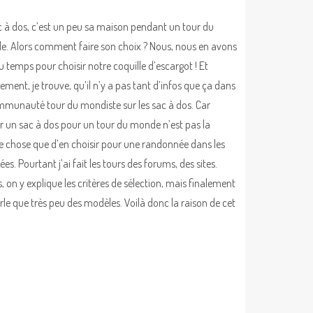
c à dos, c’est un peu sa maison pendant un tour du
. Alors comment faire son choix ? Nous, nous en avons
u temps pour choisir notre coquille d’escargot ! Et
ement, je trouve, qu’il n’y a pas tant d’infos que ça dans
mmunauté tour du mondiste sur les sac à dos. Car
ir un sac à dos pour un tour du monde n’est pas la
chose que d’en choisir pour une randonnée dans les
es. Pourtant j’ai fait les tours des forums, des sites.
, on y explique les critères de sélection, mais finalement
rle que très peu des modèles. Voilà donc la raison de cet