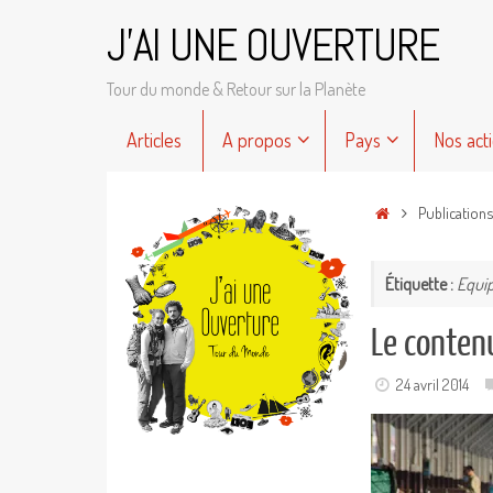
Passer
J'AI UNE OUVERTURE
au
contenu
Tour du monde & Retour sur la Planète
Passer
Articles
A propos
Pays
Nos act
au
contenu
Accueil
Publication
Étiquette :
Equi
Le conten
24 avril 2014