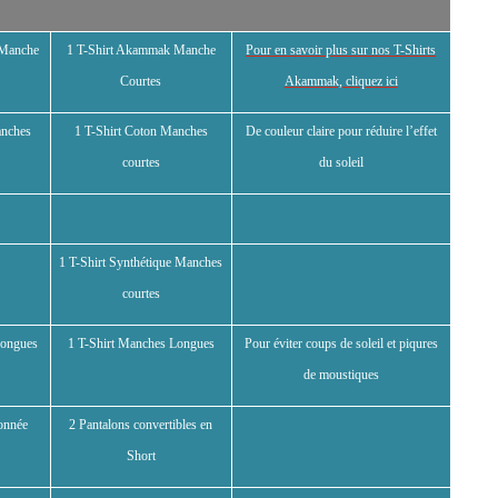
 Manche
1 T-Shirt Akammak Manche
Pour en savoir plus sur nos T-Shirts
Courtes
Akammak, cliquez ici
anches
1 T-Shirt Coton Manches
De couleur claire pour réduire l’effet
courtes
du soleil
1 T-Shirt Synthétique Manches
courtes
Longues
1 T-Shirt Manches Longues
Pour éviter coups de soleil et piqures
de moustiques
donnée
2 Pantalons convertibles en
Short