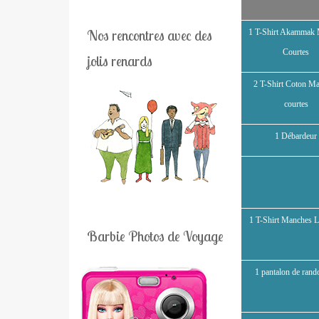
Nos rencontres avec des
1 T-Shirt Akammak
Courtes
jolis renards
2 T-Shirt Coton M
courtes
1 Débardeur
1 T-Shirt Manches 
Barbie Photos de Voyage
1 pantalon de ran