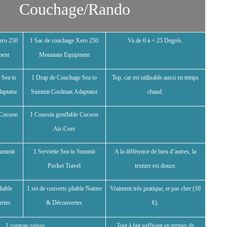
Couchage/Rando
ero 250
1 Sac de couchage Xero 250
Va de 0 à + 25 Degrés.
ment
Mountain Equipment
 Sea to
1 Drap de Couchage Sea to
Top, car est utilisable aussi en temps
aptator
Summit Coolmax Adaptator
chaud.
 Cocoon
1 Coussin gonflable Cocoon
Air-Core
Summit
1 Serviette Sea to Summit
A la différence de bien d’autres, la
l
Pocket Travel
texture est douce.
liable
1 set de couverts pliable Nature
Vraiment très pratique, et pas cher (10
rtes
& Découvertes
€).
1 couteau suisse
Tout à fait suffisant en termes de