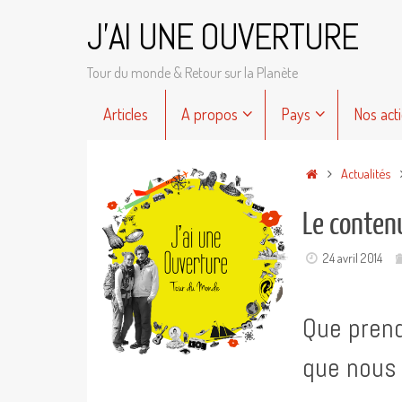
Passer
J'AI UNE OUVERTURE
au
contenu
Tour du monde & Retour sur la Planète
Passer
Articles
A propos
Pays
Nos act
au
contenu
Accueil
Actualités
Le conten
24 avril 2014
Que prend
que nous 