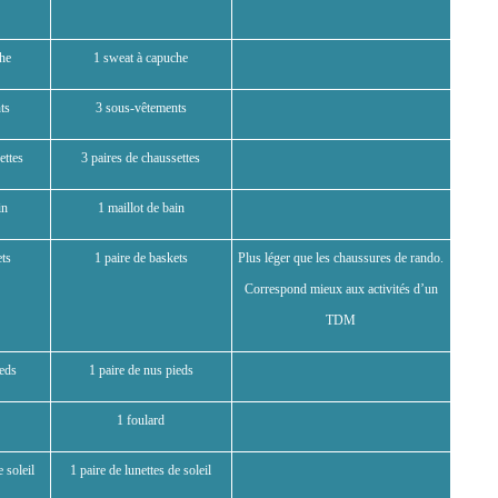
che
1 sweat à capuche
ts
3 sous-vêtements
ettes
3 paires de chaussettes
in
1 maillot de bain
ets
1 paire de baskets
Plus léger que les chaussures de rando.
Correspond mieux aux activités d’un
TDM
ieds
1 paire de nus pieds
1 foulard
e soleil
1 paire de lunettes de soleil