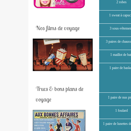
2 robes
1 sweat à capu
Nos films de voyage
3 sous-vêtemen
3 paires de chauss
1 maillot de ba
1 paire de bask
Trucs & bons plans de
1 paire de nus p
voyage
1 foulard
1 paire de lunettes d