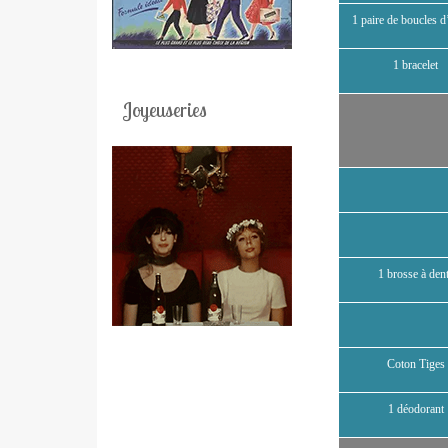
1 paire de boucles d’
1 bracelet
Joyeuseries
1 brosse à den
Coton Tiges
1 déodorant