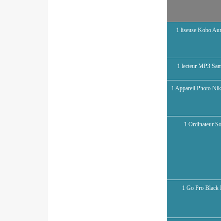
1 liseuse Kobo Au
1 lecteur MP3 Sa
1 Appareil Photo Nik
1 Ordinateur So
1 Go Pro Black 