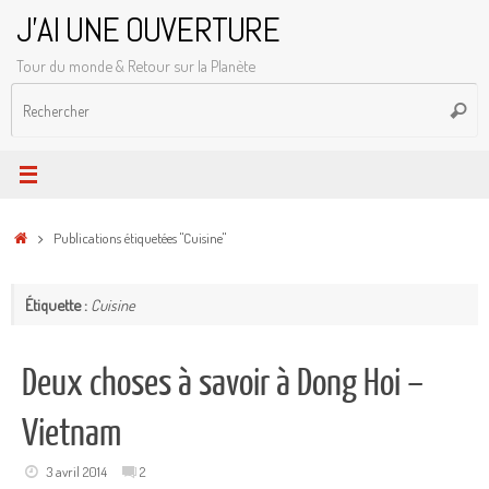
Passer
J'AI UNE OUVERTURE
au
Tour du monde & Retour sur la Planète
contenu
R
Reche
p
:
Accueil
Publications étiquetées "Cuisine"
Étiquette :
Cuisine
Deux choses à savoir à Dong Hoi –
Vietnam
3 avril 2014
2