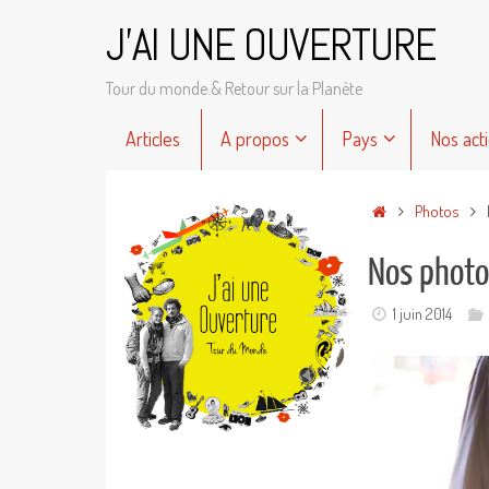
Passer
J'AI UNE OUVERTURE
au
contenu
Tour du monde & Retour sur la Planète
Passer
Articles
A propos
Pays
Nos act
au
contenu
Accueil
Photos
Nos photo
1 juin 2014