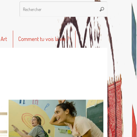
Recherche
Rechercher
pour
:
 Art
Comment tu vois la vie ?