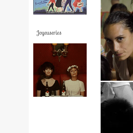
Joyeuseries